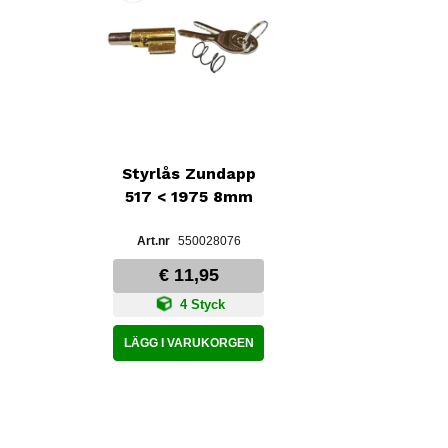
Styrlås Zundapp
517 < 1975 8mm
550028076
€ 11,95
4 Styck
LÄGG I VARUKORGEN