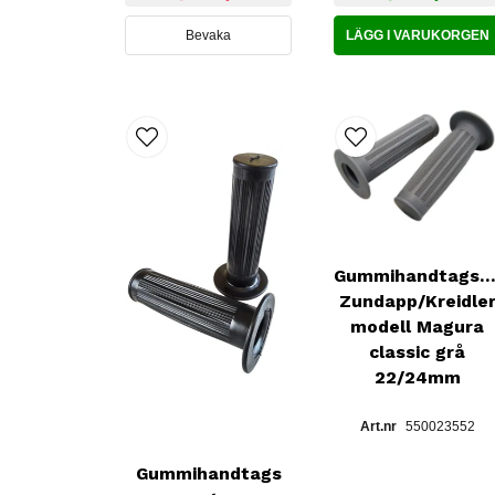
Bevaka
LÄGG I VARUKORGEN
Gummihandtagss
Zundapp/Kreidle
modell Magura
classic grå
22/24mm
550023552
Gummihandtags