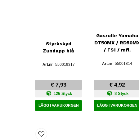
Gasrulle Yamaha
DT50MX / RD50M
Styrkskyd
/ FS1 / mfl.
Zundapp blå
55001814
550019317
€ 7,93
€ 4,92
126 Styck
8 Styck
LÄGG I VARUKORGEN
LÄGG I VARUKORGEN