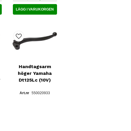
LÄGG I VARUKORGEN
Handtagsarm
ats
höger Yamaha
r
Dt125Lc (10V)
550020933