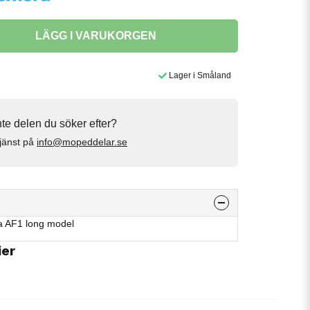
LÄGG I VARUKORGEN
Lager i Småland
inte delen du söker efter?
jänst på
info@mopeddelar.se
a AF1 long model
ier