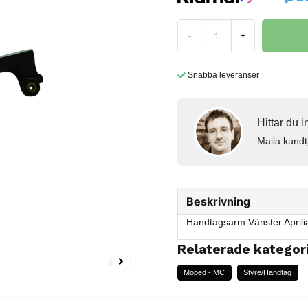
-
+
Snabba leveranser
Hittar du 
Maila kundt
Beskrivning
Handtagsarm Vänster Aprili
Relaterade kategor
Moped - MC
Styre/Handtag