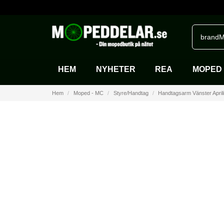
brandM
HEM
NYHETER
REA
MOPED 
Hem
Moped - MC
Styre/Handtag
Handtagsarm Vänster April