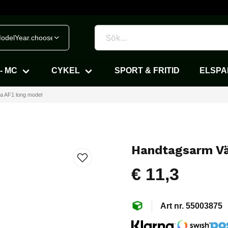
odelYear.chooseVehicle
- MC
CYKEL
SPORT & FRITID
ELSP
ia AF1 long model
Handtagsarm Vän
€ 11,3
55003875