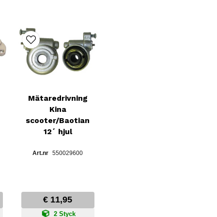
Mätaredrivning
Kina
scooter/Baotian
12´ hjul
550029600
€ 11,95
2 Styck