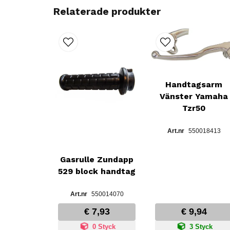
Relaterade produkter
Handtagsarm
Vänster Yamaha
Tzr50
550018413
Gasrulle Zundapp
529 block handtag
550014070
€ 7,93
€ 9,94
0 Styck
3 Styck