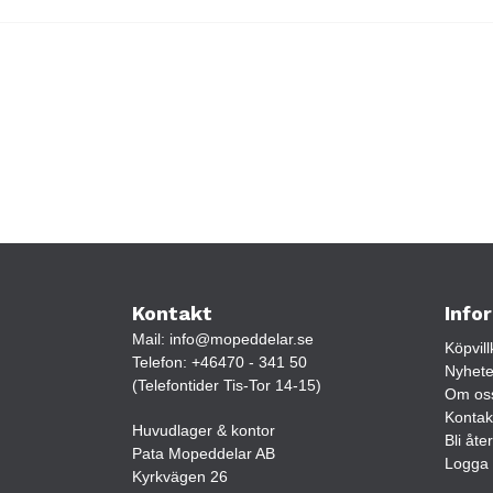
Kontakt
Info
Mail:
info@mopeddelar.se
Köpvill
Telefon:
+46470 - 341 50
Nyhete
(Telefontider Tis-Tor 14-15)
Om os
Kontak
Huvudlager & kontor
Bli åte
Pata Mopeddelar AB
Logga 
Kyrkvägen 26