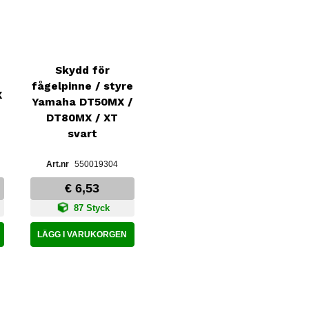
Skydd för
fågelpinne / styre
X
Yamaha DT50MX /
DT80MX / XT
svart
550019304
€ 6,53
87 Styck
LÄGG I VARUKORGEN