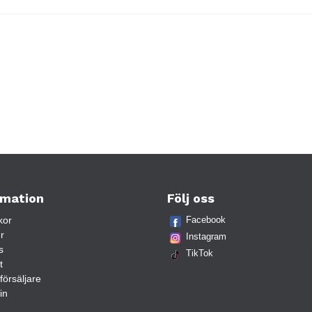
rmation
Följ oss
kor
Facebook
r
Instagram
s
TikTok
t
rförsäljare
in