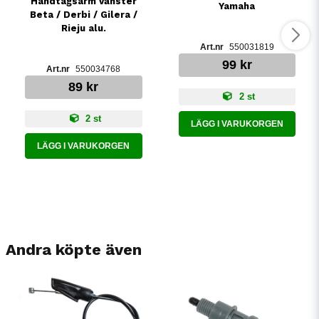
Handtagsarm vänster
Yamaha
Beta / Derbi / Gilera /
Rieju alu.
550031819
99 kr
550034768
89 kr
2 st
2 st
LÄGG I VARUKORGEN
LÄGG I VARUKORGEN
Andra köpte även