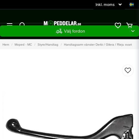
Välj fordon
Hem
Moped - MC
Styre/Handtag
Handtagsarm vänster Derbi / Gilera / Rieju svart