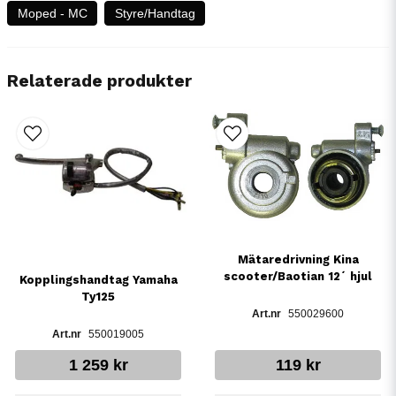
Moped - MC
Styre/Handtag
Relaterade produkter
Mätaredrivning Kina
scooter/Baotian 12´ hjul
Kopplingshandtag Yamaha
Ty125
550029600
550019005
1 259 kr
119 kr