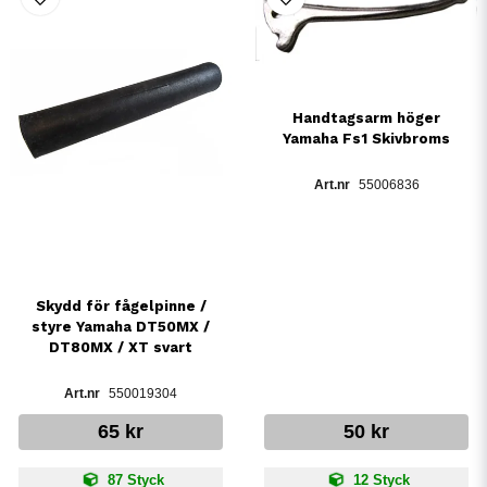
Handtagsarm höger
Yamaha Fs1 Skivbroms
55006836
Skydd för fågelpinne /
styre Yamaha DT50MX /
DT80MX / XT svart
550019304
65 kr
50 kr
87 Styck
12 Styck