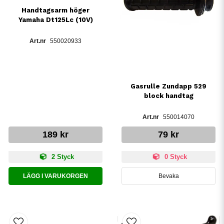
Handtagsarm höger
Yamaha Dt125Lc (10V)
550020933
Gasrulle Zundapp 529
block handtag
550014070
189 kr
79 kr
2 Styck
0 Styck
LÄGG I VARUKORGEN
Bevaka