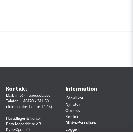
Kontakt
Information
Mail:
info@mopeddelar.se
Köpvillkor
Telefon:
+46470 - 341 50
Nyheter
(Telefontider Tis-Tor 14-15)
Om oss
Kontakt
Huvudlager & kontor
Bli återförsäljare
Pata Mopeddelar AB
Logga in
Kyrkvägen 26