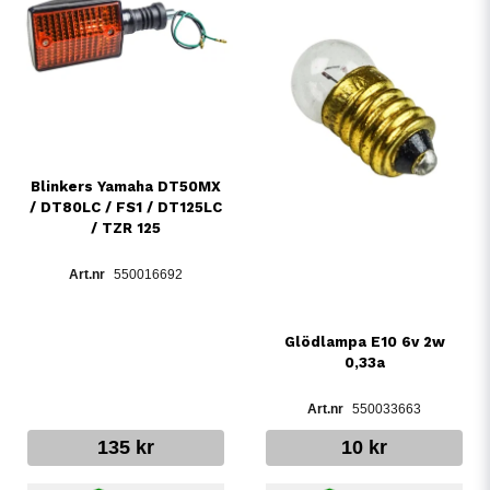
Blinkers Yamaha DT50MX
/ DT80LC / FS1 / DT125LC
/ TZR 125
550016692
Glödlampa E10 6v 2w
0,33a
550033663
135 kr
10 kr