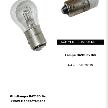
KÖP MER - BETALA MINDRE
Lampa BA9S 6v 3w
550029699
Glödlampa BAY15D 6v
21/5w Honda/Yamaha