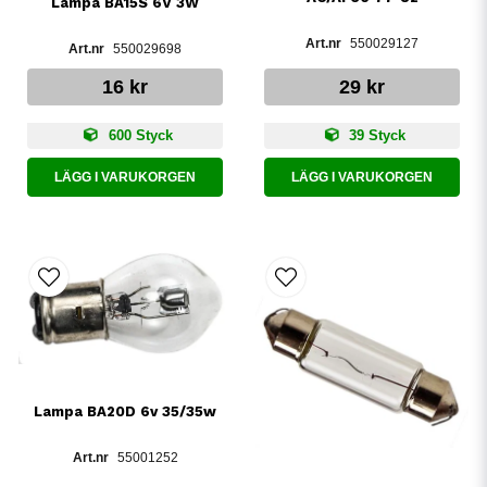
Lampa BA15S 6V 3W
550029127
550029698
16 kr
29 kr
600 Styck
39 Styck
LÄGG I VARUKORGEN
LÄGG I VARUKORGEN
Lampa BA20D 6v 35/35w
55001252