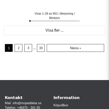
Visar 1-28 av 901 i Belysning /
Blinkers
Visa fler ...
...
1
2
3
33
Nästa »
Kontakt
Information
Mail:
info@mopeddelar.se
Köpvillkor
Telefon:
+46470 - 341 50