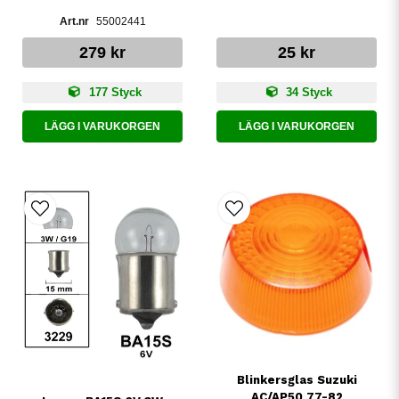
55002441
279 kr
25 kr
177 Styck
34 Styck
LÄGG I VARUKORGEN
LÄGG I VARUKORGEN
Blinkersglas Suzuki
AC/AP50 77-82