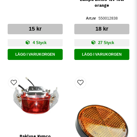
orange
550012838
15 kr
18 kr
4 Styck
27 Styck
LÄGG I VARUKORGEN
LÄGG I VARUKORGEN
Baklyse Kymco