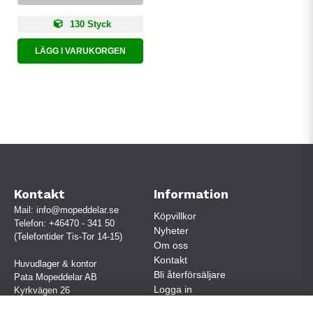
130 Styck
LÄGG I VARUKORGEN
Kontakt
Information
Mail:
info@mopeddelar.se
Köpvillkor
Telefon:
+46470 - 341 50
Nyheter
(Telefontider Tis-Tor 14-15)
Om oss
Kontakt
Huvudlager & kontor
Bli återförsäljare
Pata Mopeddelar AB
Logga in
Kyrkvägen 26
362 58 LINNERYD