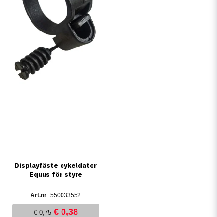
Displayfäste cykeldator
Equus för styre
550033552
€ 0,38
€ 0,75