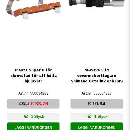
Insats Super B för
M-Wave 3 i 1
skruvstäd för att hålla
vevarmsborttagare
hjulaxlar
Shimano Octalink och ISIS
550034283
550034287
€ 33,76
€ 10,94
€ 50,1
1 Styck
1 Styck
LÄGG I VARUKORGEN
LÄGG I VARUKORGEN