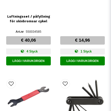
Luftningsset / påfyllning
för skivbromsar cykel
550034585
€ 40,06
€ 14,96
4 Styck
1 Styck
LÄGG I VARUKORGEN
LÄGG I VARUKORGEN