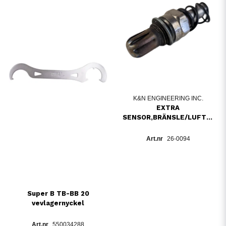
K&N ENGINEERING INC.
EXTRA
SENSOR,BRÄNSLE/LUFTBLNDN
26-0094
Super B TB-BB 20
vevlagernyckel
550034288