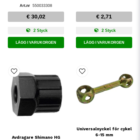
550033308
€ 30,02
€ 2,71
2 Styck
2 Styck
LÄGG I VARUKORGEN
LÄGG I VARUKORGEN
Universalnyckel för cykel
6-15 mm
Avdragare Shimano HG