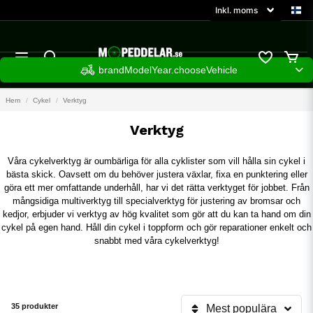
brandModelYear.chooseVehicle
Hem
Cykel
Verktyg
Verktyg
Våra cykelverktyg är oumbärliga för alla cyklister som vill hålla sin cykel i
bästa skick. Oavsett om du behöver justera växlar, fixa en punktering eller
göra ett mer omfattande underhåll, har vi det rätta verktyget för jobbet. Från
mångsidiga multiverktyg till specialverktyg för justering av bromsar och
kedjor, erbjuder vi verktyg av hög kvalitet som gör att du kan ta hand om din
cykel på egen hand. Håll din cykel i toppform och gör reparationer enkelt och
snabbt med våra cykelverktyg!
35 produkter
Mest populära