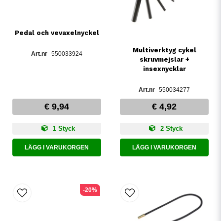
Pedal och vevaxelnyckel
Multiverktyg cykel
550033924
skruvmejslar +
insexnycklar
550034277
€ 9,94
€ 4,92
1 Styck
2 Styck
LÄGG I VARUKORGEN
LÄGG I VARUKORGEN
-20%