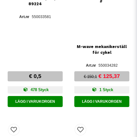
89224
550033581
M-wave mekanikerställ
för cykel
550034282
€ 0,5
€ 125,37
€ 150,1
478 Styck
1 Styck
LÄGG I VARUKORGEN
LÄGG I VARUKORGEN