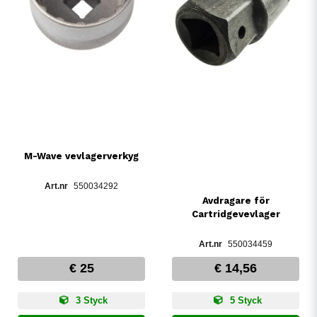
M-Wave vevlagerverkyg
550034292
Avdragare för
Cartridgevevlager
550034459
€ 25
€ 14,56
3 Styck
5 Styck