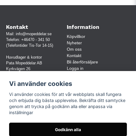
Kontakt
Information
Mail:
info@mopeddelar.se
Köpvillkor
Telefon:
+46470 - 341 50
Nyheter
(Telefontider Tis-Tor 14-15)
Om oss
Kontakt
Huvudlager & kontor
Bli återförsäljare
Pata Mopeddelar AB
Logga in
Kyrkvägen 26
362 58 LINNERYD
(OBS. Endast förbokade besök)
Vi använder cookies
Org.nr:
559030-5248
Vi använder cookies för att vår webbplats skall fungera
Jur. namn: Pata Mopeddelar AB
och erbjuda dig bästa upplevelse. Bekräfta ditt samtycke
genom att trycka på godkänn alla eller anpassa via
inställningar
Följ oss
Facebook
Godkänn alla
Instagram