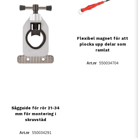
Flexibel magnet för att
plocka upp delar som
ramlat
550034704
Sågguide för rör 21-34
mm för montering i
skruvstäd
550034291