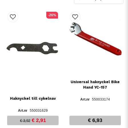
-26%
Universal haknyckel Bike
Hand YC-157
Haknyckel till cykelnav
550033174
550031629
€ 2,91
€ 6,93
€ 3,92