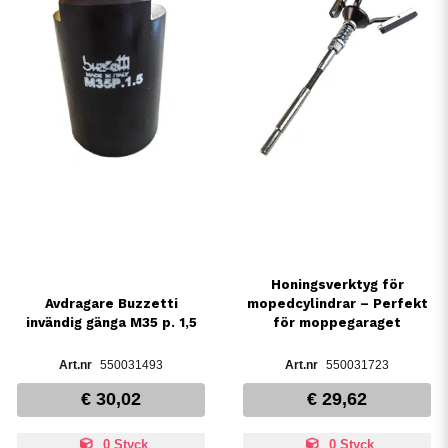
Honingsverktyg för
Avdragare Buzzetti
mopedcylindrar – Perfekt
invändig gänga M35 p. 1,5
för moppegaraget
550031493
550031723
€ 30,02
€ 29,62
0 Styck
0 Styck