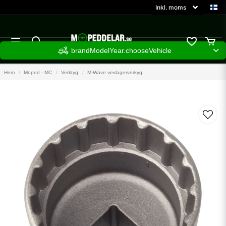
brandModelYear.chooseVehicle
Hem
Moped - MC
Verktyg
M-Wave vevlagerverkyg