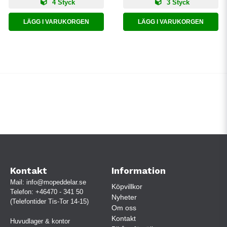
4 Styck
3 Styck
LÄGG I VARUKORGEN
LÄGG I VARUKORGEN
Kontakt
Information
Mail:
info@mopeddelar.se
Köpvillkor
Telefon:
+46470 - 341 50
Nyheter
(Telefontider Tis-Tor 14-15)
Om oss
Kontakt
Huvudlager & kontor