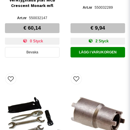
Verktygslåda plåt MCB
Crescent Monark mfl
550032289
550032147
€ 60,14
€ 9,94
0 Styck
2 Styck
Bevaka
LÄGG I VARUKORGEN