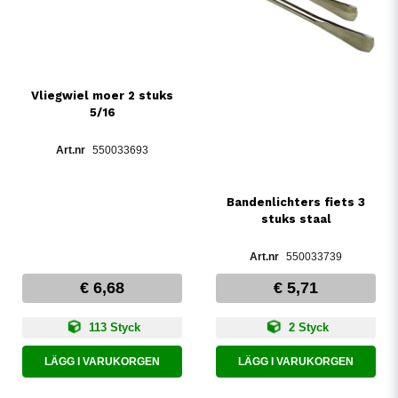
Vliegwiel moer 2 stuks
5/16
550033693
Bandenlichters fiets 3
stuks staal
550033739
€ 6,68
€ 5,71
113 Styck
2 Styck
LÄGG I VARUKORGEN
LÄGG I VARUKORGEN