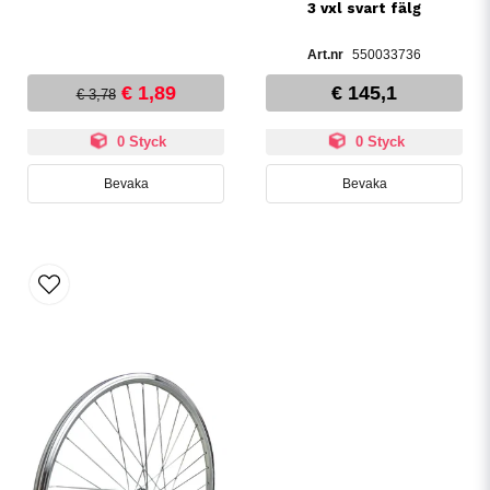
3 vxl svart fälg
550033736
€ 1,89
€ 145,1
€ 3,78
0 Styck
0 Styck
Bevaka
Bevaka