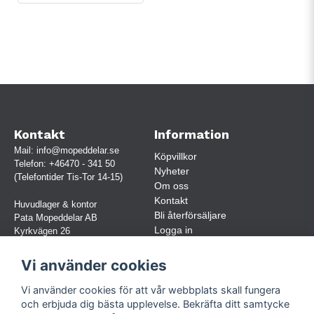
Kontakt
Information
Mail:
info@mopeddelar.se
Köpvillkor
Telefon:
+46470 - 341 50
Nyheter
(Telefontider Tis-Tor 14-15)
Om oss
Kontakt
Huvudlager & kontor
Bli återförsäljare
Pata Mopeddelar AB
Logga in
Kyrkvägen 26
362 58 LINNERYD
(OBS. Endast förbokade besök)
Vi använder cookies
Org.nr:
559030-5248
Vi använder cookies för att vår webbplats skall fungera
Jur. namn: Pata Mopeddelar AB
och erbjuda dig bästa upplevelse. Bekräfta ditt samtycke