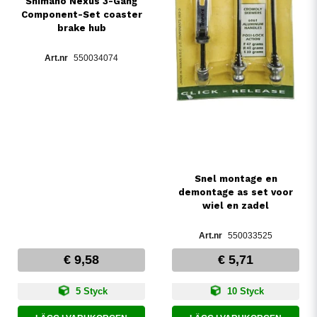
Shimano Nexus 3-Gang
Component-Set coaster
brake hub
550034074
Snel montage en
demontage as set voor
wiel en zadel
550033525
€ 9,58
€ 5,71
5 Styck
10 Styck