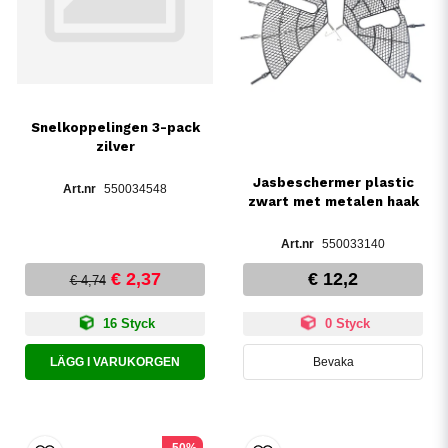
Snelkoppelingen 3-pack
zilver
Jasbeschermer plastic
550034548
zwart met metalen haak
550033140
€ 2,37
€ 12,2
€ 4,74
16 Styck
0 Styck
LÄGG I VARUKORGEN
Bevaka