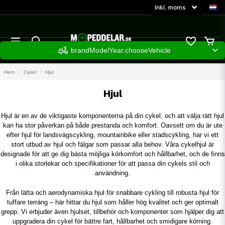
brandModelYear.chooseVehicle
Hem
Cykel
Hjul
Hjul
Hjul är en av de viktigaste komponenterna på din cykel, och att välja rätt hjul
kan ha stor påverkan på både prestanda och komfort. Oavsett om du är ute
efter hjul för landsvägscykling, mountainbike eller stadscykling, har vi ett
stort utbud av hjul och fälgar som passar alla behov. Våra cykelhjul är
designade för att ge dig bästa möjliga körkomfort och hållbarhet, och de finns
i olika storlekar och specifikationer för att passa din cykels stil och
användning.
Från lätta och aerodynamiska hjul för snabbare cykling till robusta hjul för
tuffare terräng – här hittar du hjul som håller hög kvalitet och ger optimalt
grepp. Vi erbjuder även hjulset, tillbehör och komponenter som hjälper dig att
uppgradera din cykel för bättre fart, hållbarhet och smidigare körning.