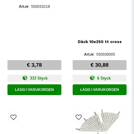
550033218
Däck 10x250 tt cross
550030005
€ 3,78
€ 30,88
333 Styck
6 Styck
LÄGG I VARUKORGEN
LÄGG I VARUKORGEN