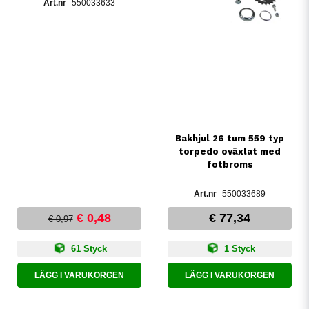
550033633
Bakhjul 26 tum 559 typ
torpedo oväxlat med
fotbroms
550033689
€ 0,48
€ 77,34
€ 0,97
61 Styck
1 Styck
LÄGG I VARUKORGEN
LÄGG I VARUKORGEN