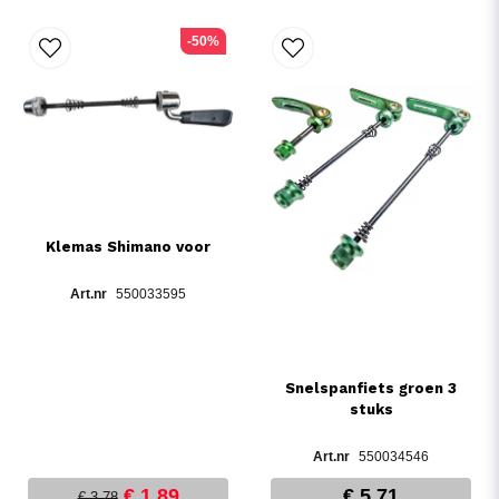
-50%
Klemas Shimano voor
550033595
Snelspanfiets groen 3
stuks
550034546
€ 1,89
€ 5,71
€ 3,78