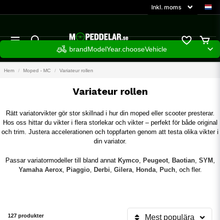
brandModelYear.chooseVehicle
Hem
Moped - MC
Variateur rollen
Variateur rollen
Rätt variatorvikter gör stor skillnad i hur din moped eller scooter presterar.
Hos oss hittar du vikter i flera storlekar och vikter – perfekt för både original
och trim. Justera accelerationen och toppfarten genom att testa olika vikter i
din variator.
Passar variatormodeller till bland annat
Kymco
,
Peugeot
,
Baotian
,
SYM
,
Yamaha Aerox
,
Piaggio
,
Derbi
,
Gilera
,
Honda
,
Puch
, och fler.
127 produkter
Mest populära