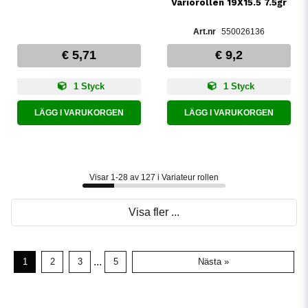
Variorollen 19X15.5 7.5gr
550026136
€ 5,71
€ 9,2
1 Styck
1 Styck
LÄGG I VARUKORGEN
LÄGG I VARUKORGEN
Visar 1-28 av 127 i Variateur rollen
Visa fler ...
...
1
2
3
5
Nästa »