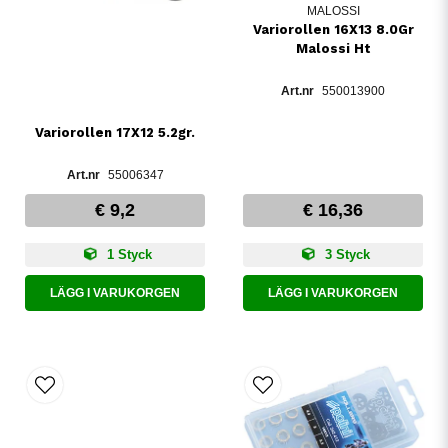
MALOSSI
Variorollen 16X13 8.0Gr
Malossi Ht
550013900
Variorollen 17X12 5.2gr.
55006347
€ 9,2
€ 16,36
1 Styck
3 Styck
LÄGG I VARUKORGEN
LÄGG I VARUKORGEN