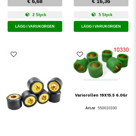
€ 6,68
€ 16,36
2 Styck
5 Styck
LÄGG I VARUKORGEN
LÄGG I VARUKORGEN
Variorollen 19X15.5 6.0Gr
550010330