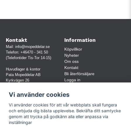
Kontakt
Information
Mail:
info@mopeddelar.se
Köpvillkor
Telefon:
+46470 - 341 50
Nyheter
(Telefontider Tis-Tor 14-15)
Om oss
Kontakt
Huvudlager & kontor
Bli återförsäljare
Pata Mopeddelar AB
Logga in
Kyrkvägen 26
362 58 LINNERYD
(OBS. Endast förbokade besök)
Vi använder cookies
Org.nr:
559030-5248
Vi använder cookies för att vår webbplats skall fungera
Jur. namn: Pata Mopeddelar AB
och erbjuda dig bästa upplevelse. Bekräfta ditt samtycke
genom att trycka på godkänn alla eller anpassa via
inställningar
Följ oss