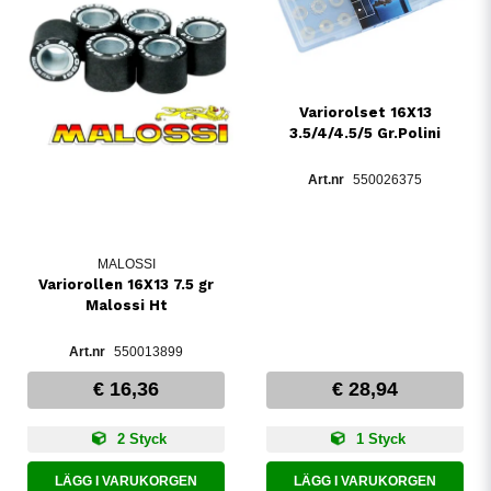
Variorolset 16X13
3.5/4/4.5/5 Gr.Polini
550026375
MALOSSI
Variorollen 16X13 7.5 gr
Malossi Ht
550013899
€ 16,36
€ 28,94
2 Styck
1 Styck
LÄGG I VARUKORGEN
LÄGG I VARUKORGEN