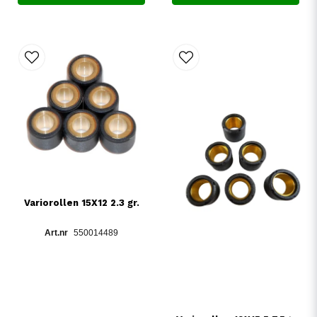
Variorollen 15X12 2.3 gr.
550014489