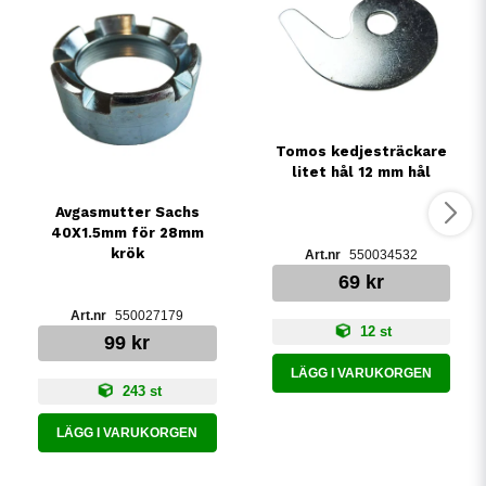
Tomos kedjesträckare
litet hål 12 mm hål
Avgasmutter Sachs
40X1.5mm för 28mm
krök
550034532
69 kr
550027179
12 st
99 kr
LÄGG I VARUKORGEN
243 st
LÄGG I VARUKORGEN