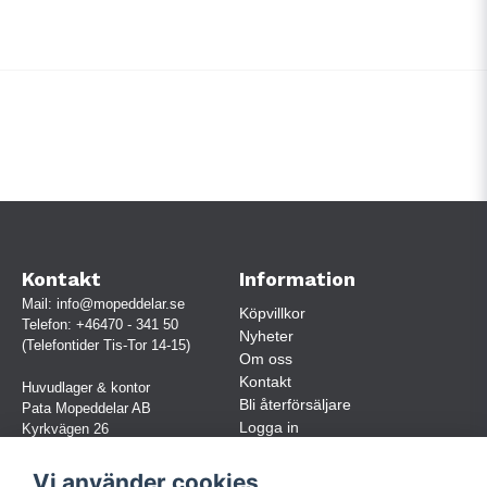
Kontakt
Information
Mail:
info@mopeddelar.se
Köpvillkor
Telefon:
+46470 - 341 50
Nyheter
(Telefontider Tis-Tor 14-15)
Om oss
Kontakt
Huvudlager & kontor
Bli återförsäljare
Pata Mopeddelar AB
Logga in
Kyrkvägen 26
362 58 LINNERYD
(OBS. Endast förbokade besök)
Vi använder cookies