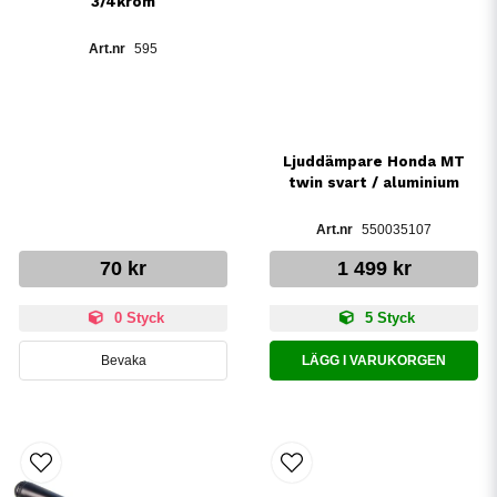
3/4krom
595
Ljuddämpare Honda MT
twin svart / aluminium
550035107
70 kr
1 499 kr
0 Styck
5 Styck
Bevaka
LÄGG I VARUKORGEN