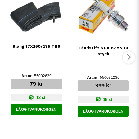
Slang 17X250/275 TR6
Tändstift NGK B7HS 10
styck
55002639
550031236
79 kr
399 kr
12 st
18 st
LÄGG I VARUKORGEN
LÄGG I VARUKORGEN