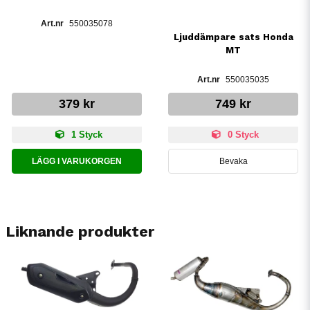
550035078
Ljuddämpare sats Honda
MT
550035035
379 kr
749 kr
1 Styck
0 Styck
LÄGG I VARUKORGEN
Bevaka
Liknande produkter