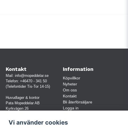
Kontakt
Information
Mail:
info@mopeddelar.se
Köpvillkor
Telefon:
+46470 - 341 50
Nyheter
(Telefontider Tis-Tor 14-15)
Om oss
Kontakt
Huvudlager & kontor
Bli återförsäljare
Pata Mopeddelar AB
Logga in
Kyrkvägen 26
362 58 LINNERYD
(OBS. Endast förbokade besök)
Vi använder cookies