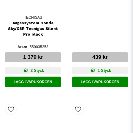
TECNIGAS
Avgassystem Honda
Sky/X8R Tecnigas Silent
Pro black
550035253
1 379 kr
439 kr
2 Styck
1 Styck
LÄGG I VARUKORGEN
LÄGG I VARUKORGEN