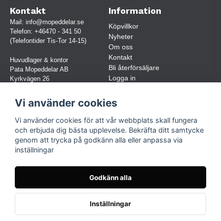
Kontakt
Information
Mail:
info@mopeddelar.se
Köpvillkor
Telefon:
+46470 - 341 50
Nyheter
(Telefontider Tis-Tor 14-15)
Om oss
Kontakt
Huvudlager & kontor
Bli återförsäljare
Pata Mopeddelar AB
Logga in
Kyrkvägen 26
362 58 LINNERYD
(OBS. Endast förbokade besök)
Vi använder cookies
Org.nr:
559030-5248
Vi använder cookies för att vår webbplats skall fungera
Jur. namn: Pata Mopeddelar AB
och erbjuda dig bästa upplevelse. Bekräfta ditt samtycke
genom att trycka på godkänn alla eller anpassa via
inställningar
Följ oss
Facebook
Godkänn alla
Instagram
TikTok
Inställningar