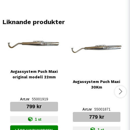
Liknande produkter
Avgassystem Puch Maxi
original modell 22mm
Avgassystem Puch Maxi
30Km
55001919
799 kr
55001871
779 kr
1 st
1 st