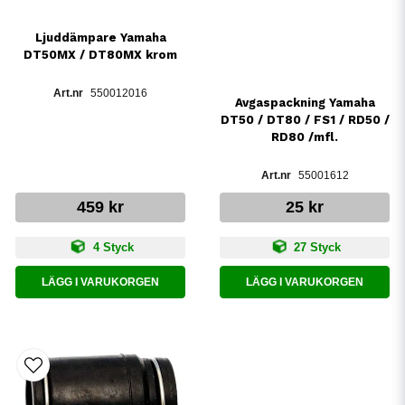
Ljuddämpare Yamaha
DT50MX / DT80MX krom
550012016
Avgaspackning Yamaha
DT50 / DT80 / FS1 / RD50 /
RD80 /mfl.
55001612
459 kr
25 kr
4 Styck
27 Styck
LÄGG I VARUKORGEN
LÄGG I VARUKORGEN