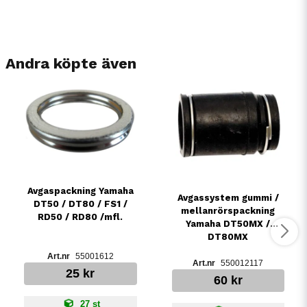
Andra köpte även
Avgaspackning Yamaha
Avgassystem gummi /
DT50 / DT80 / FS1 /
mellanrörspackning
RD50 / RD80 /mfl.
Yamaha DT50MX /
DT80MX
55001612
550012117
25 kr
60 kr
27 st