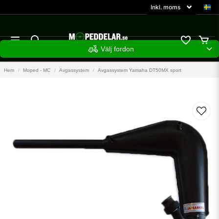
Välj fordon
Hem
Moped - MC
Avgassystem
Avgassystem Yamaha DT50MX sport