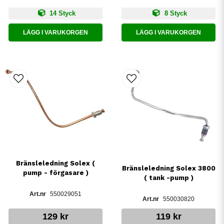
14 Styck
8 Styck
LÄGG I VARUKORGEN
LÄGG I VARUKORGEN
Bränsleledning Solex (
Bränsleledning Solex 3800
pump - förgasare )
( tank -pump )
550029051
550030820
129 kr
119 kr