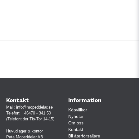
Kontakt
Information
Mail:
info@mopeddelar.se
Köpvillkor
Telefon:
+46470 - 341 50
Nyheter
(Telefontider Tis-Tor 14-15)
Om oss
Kontakt
Huvudlager & kontor
Bli återförsäljare
Pata Mopeddelar AB