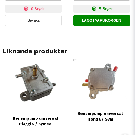
0 Styck
5 Styck
Bevaka
LÄGG I VARUKORGEN
Liknande produkter
Bensinpump universal
Bensinpump universal
Honda / Sym
Piaggio / Kymco