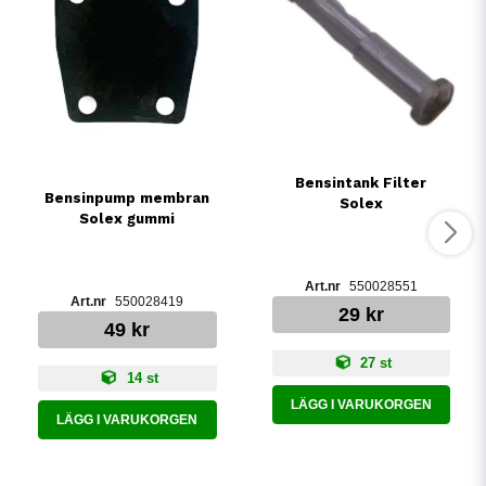
Bensintank Filter
Bensinpump membran
Solex
Solex gummi
550028551
550028419
29 kr
49 kr
27 st
14 st
LÄGG I VARUKORGEN
LÄGG I VARUKORGEN