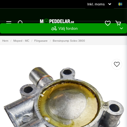
Välj fordon
Hem
Moped - MC
Förgasare
Bensinpump Solex 3800