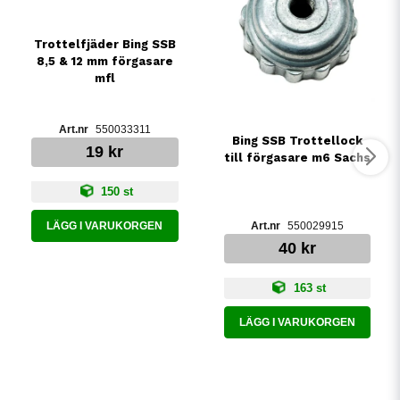
Trottelfjäder Bing SSB
8,5 & 12 mm förgasare
mfl
550033311
Bing SSB Trottellock
19 kr
till förgasare m6 Sachs
150 st
550029915
LÄGG I VARUKORGEN
40 kr
163 st
LÄGG I VARUKORGEN