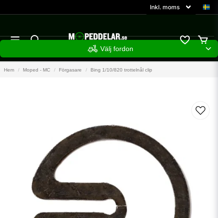
Välj fordon
Hem
Moped - MC
Förgasare
Bing 1/10/820 trottelnål clip