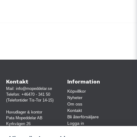
Kontakt
Information
Mail:
info@mopeddelar.se
Köpvillkor
Telefon:
+46470 - 341 50
Nyheter
(Telefontider Tis-Tor 14-15)
Om oss
Kontakt
Huvudlager & kontor
Bli återförsäljare
Pata Mopeddelar AB
Logga in
Kyrkvägen 26
362 58 LINNERYD
(OBS. Endast förbokade besök)