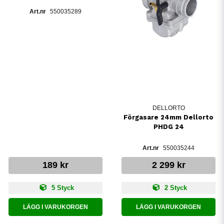
550035289
DELLORTO
Förgasare 24mm Dellorto
PHDG 24
550035244
189 kr
2 299 kr
5 Styck
2 Styck
LÄGG I VARUKORGEN
LÄGG I VARUKORGEN