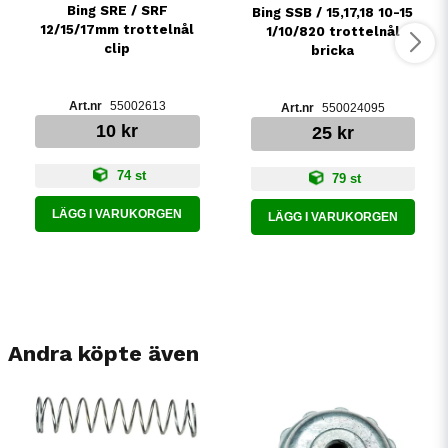
Bing SRE / SRF
Bing SSB / 15,17,18 10-15
12/15/17mm trottelnål
1/10/820 trottelnål
clip
bricka
55002613
550024095
10 kr
25 kr
74 st
79 st
LÄGG I VARUKORGEN
LÄGG I VARUKORGEN
Andra köpte även