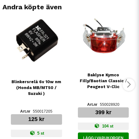
Andra köpte även
Baklyse Kymco
Filly/Baotian Classic /
Blinkersrelä 6v 10w nm
Peugeot V-Clic
(Honda MB/MT50 /
Suzuki )
550028920
550017205
399 kr
125 kr
104 st
5 st
LÄGG I VARUKORGEN