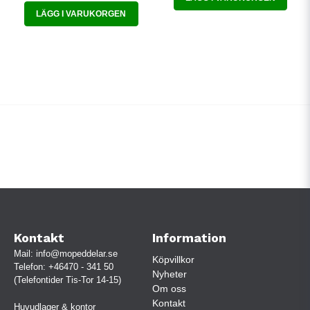
LÄGG I VARUKORGEN
Kontakt
Information
Mail:
info@mopeddelar.se
Köpvillkor
Telefon:
+46470 - 341 50
Nyheter
(Telefontider Tis-Tor 14-15)
Om oss
Kontakt
Huvudlager & kontor