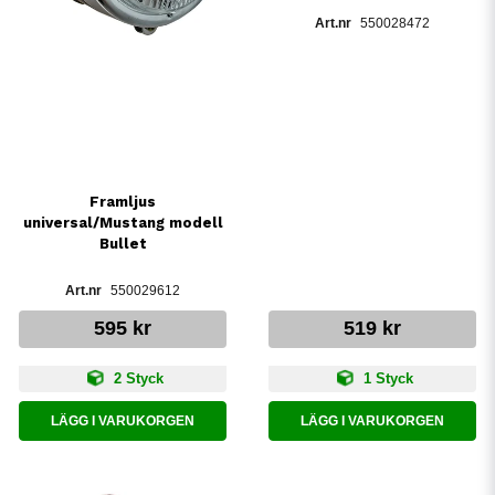
550028472
Framljus
universal/Mustang modell
Bullet
550029612
595 kr
519 kr
2 Styck
1 Styck
LÄGG I VARUKORGEN
LÄGG I VARUKORGEN