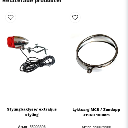
Relaterade produkter
Stylingbaklyse/ extraljus
Lyktsarg MCB / Zundapp
styling
<1960 100mm
55003896
550029988