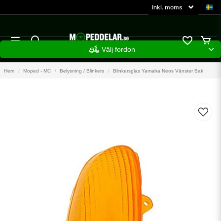
Välj fordon
Hem
Moped - MC
Belysning / Blinkers
Blinkersglas Yamaha Neos Vänster Bak