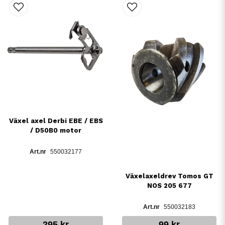
Växel axel Derbi EBE / EBS
/ D50B0 motor
550032177
Växelaxeldrev Tomos GT
NOS 205 677
550032183
295 kr
99 kr