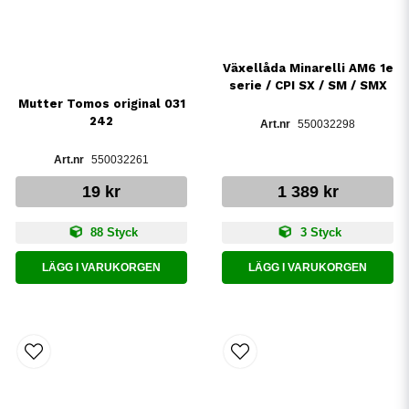
Växellåda Minarelli AM6 1e
serie / CPI SX / SM / SMX
Mutter Tomos original 031
242
550032298
550032261
19 kr
1 389 kr
88 Styck
3 Styck
LÄGG I VARUKORGEN
LÄGG I VARUKORGEN