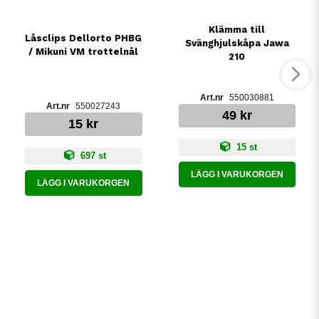
Klämma till
Låsclips Dellorto PHBG
Svänghjulskåpa Jawa
/ Mikuni VM trottelnål
210
550030881
550027243
49 kr
15 kr
15 st
697 st
LÄGG I VARUKORGEN
LÄGG I VARUKORGEN