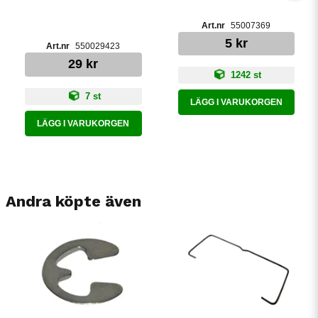
55007369
5 kr
550029423
29 kr
1242 st
7 st
LÄGG I VARUKORGEN
LÄGG I VARUKORGEN
Andra köpte även