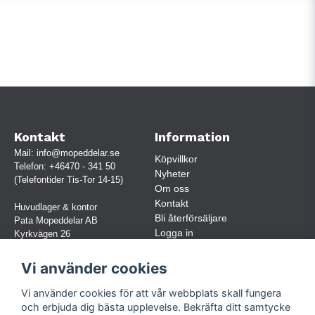
Kontakt
Information
Mail:
info@mopeddelar.se
Köpvillkor
Telefon:
+46470 - 341 50
Nyheter
(Telefontider Tis-Tor 14-15)
Om oss
Kontakt
Huvudlager & kontor
Bli återförsäljare
Pata Mopeddelar AB
Logga in
Kyrkvägen 26
362 58 LINNERYD
(OBS. Endast förbokade besök)
Vi använder cookies
Org.nr:
559030-5248
Vi använder cookies för att vår webbplats skall fungera
Jur. namn: Pata Mopeddelar AB
och erbjuda dig bästa upplevelse. Bekräfta ditt samtycke