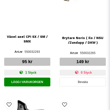
Växel axel CPI SX / SM /
Brytare Noris ( Ilo / NSU
SMX
/Zundapp / DKW )
550032293
550032265
95 kr
149 kr
1 Styck
0 Styck
LÄGG I VARUKORGEN
Bevaka