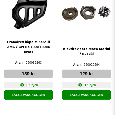
Framdrev kåpa Minarelli
AM6 / CPI SX / SM / SMX
Kickdrev sats Moto Morini
svart
/ Suzuki
550032263
550029594
139 kr
129 kr
6 Styck
1 Styck
LÄGG I VARUKORGEN
LÄGG I VARUKORGEN