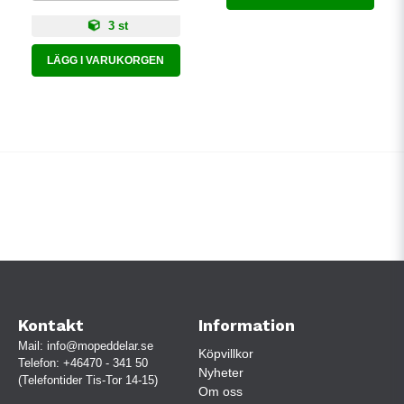
3 st
LÄGG I VARUKORGEN
Kontakt
Information
Mail:
info@mopeddelar.se
Köpvillkor
Telefon:
+46470 - 341 50
Nyheter
(Telefontider Tis-Tor 14-15)
Om oss