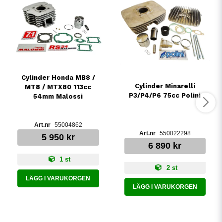
Cylinder Honda MB8 /
Cylinder Minarelli
MT8 / MTX80 113cc
P3/P4/P6 75cc Polini
54mm Malossi
55004862
550022298
5 950 kr
6 890 kr
1 st
2 st
LÄGG I VARUKORGEN
LÄGG I VARUKORGEN