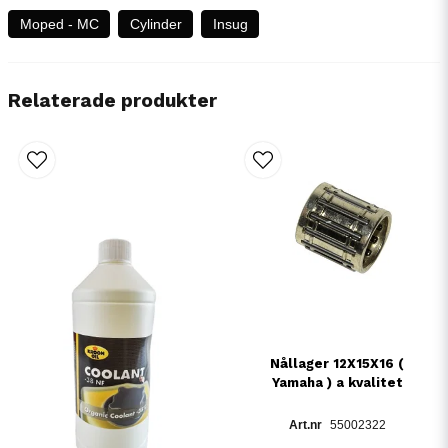
Moped - MC
Cylinder
Insug
Relaterade produkter
Nållager 12X15X16 (
Yamaha ) a kvalitet
55002322