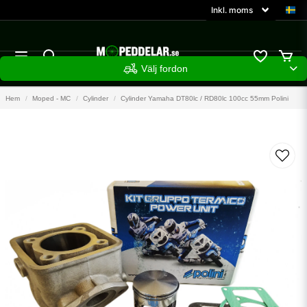
Välj fordon
Hem
Moped - MC
Cylinder
Cylinder Yamaha DT80lc / RD80lc 100cc 55mm Polini