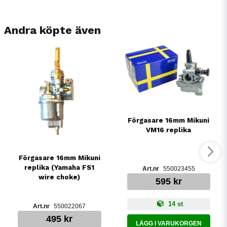
Andra köpte även
Förgasare 16mm Mikuni
VM16 replika
Förgasare 16mm Mikuni
replika (Yamaha FS1
550023455
wire choke)
595 kr
14 st
550022067
495 kr
LÄGG I VARUKORGEN