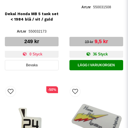
550031508
Dekal Honda MB 5 tank set
< 1984 blå / vit / guld
550032173
249 kr
9,5 kr
19 kr
0 Styck
36 Styck
Bevaka
LÄGG I VARUKORGEN
-50%