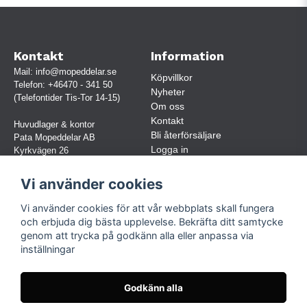
Kontakt
Information
Mail:
info@mopeddelar.se
Köpvillkor
Telefon:
+46470 - 341 50
Nyheter
(Telefontider Tis-Tor 14-15)
Om oss
Kontakt
Huvudlager & kontor
Bli återförsäljare
Pata Mopeddelar AB
Logga in
Kyrkvägen 26
362 58 LINNERYD
(OBS. Endast förbokade besök)
Vi använder cookies
Org.nr:
559030-5248
Vi använder cookies för att vår webbplats skall fungera
Jur. namn: Pata Mopeddelar AB
och erbjuda dig bästa upplevelse. Bekräfta ditt samtycke
genom att trycka på godkänn alla eller anpassa via
inställningar
Följ oss
Facebook
Godkänn alla
Instagram