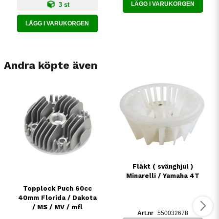
LÄGG I VARUKORGEN
3 st
LÄGG I VARUKORGEN
Andra köpte även
Fläkt ( svänghjul )
Minarelli / Yamaha 4T
Topplock Puch 60cc
40mm Florida / Dakota
/ MS / MV / mfl
550032678