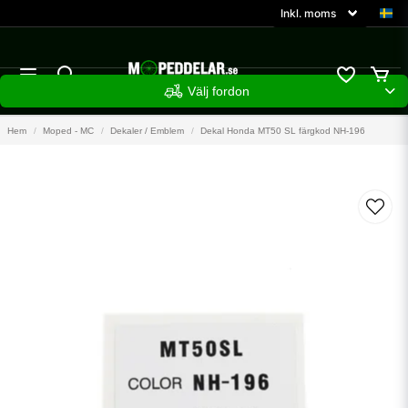
Välj fordon
Hem
Moped - MC
Dekaler / Emblem
Dekal Honda MT50 SL färgkod NH-196