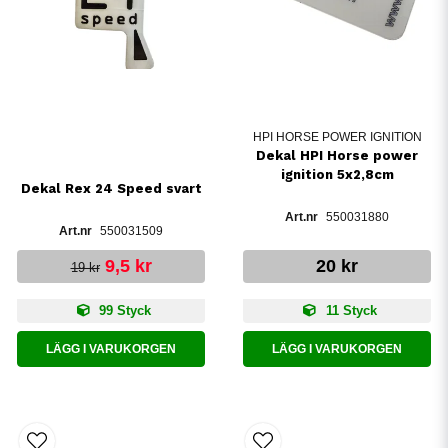
HPI HORSE POWER IGNITION
Dekal HPI Horse power
ignition 5x2,8cm
Dekal Rex 24 Speed svart
550031880
550031509
9,5 kr
20 kr
19 kr
99 Styck
11 Styck
LÄGG I VARUKORGEN
LÄGG I VARUKORGEN