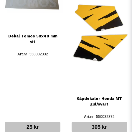
Dekal Tomos 50x40 mm
vit
550032332
Kåpdekaler Honda MT
gul/svart
550032372
25 kr
395 kr