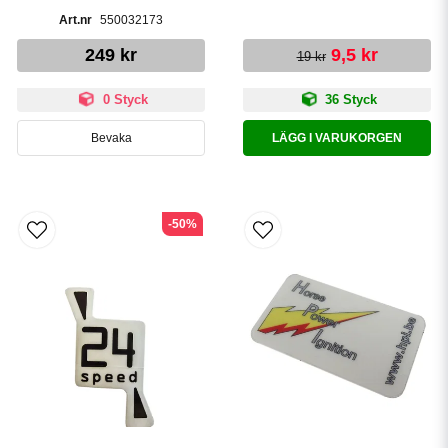
550032173
249 kr
9,5 kr
19 kr
0 Styck
36 Styck
Bevaka
LÄGG I VARUKORGEN
-50%