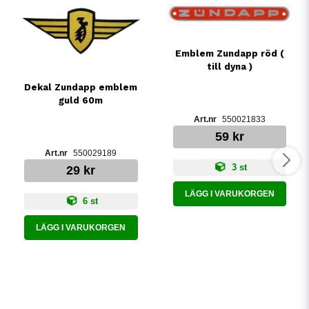
Emblem Zundapp röd (
till dyna )
Dekal Zundapp emblem
guld 60m
550021833
59 kr
550029189
3 st
29 kr
LÄGG I VARUKORGEN
6 st
LÄGG I VARUKORGEN