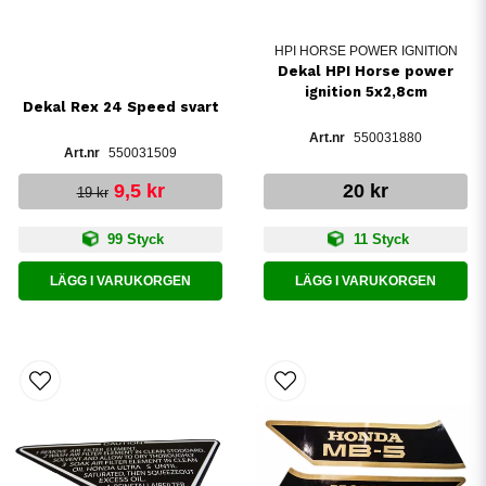
HPI HORSE POWER IGNITION
Dekal HPI Horse power
ignition 5x2,8cm
Dekal Rex 24 Speed svart
550031880
550031509
9,5 kr
20 kr
19 kr
99 Styck
11 Styck
LÄGG I VARUKORGEN
LÄGG I VARUKORGEN