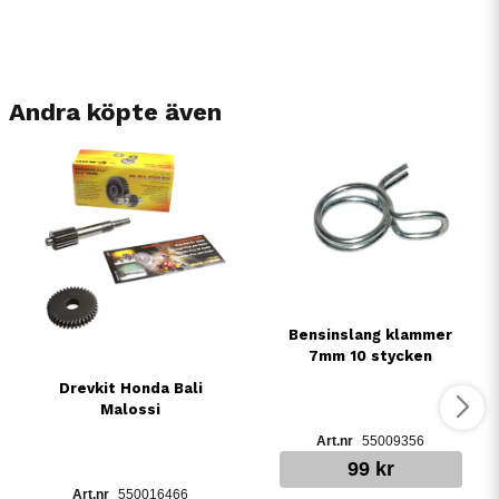
Andra köpte även
Bensinslang klammer
7mm 10 stycken
Drevkit Honda Bali
Malossi
55009356
99 kr
550016466