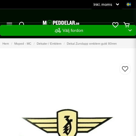
Välj fordon
Hem
Moped - MC
Dekaler / Emblem
Dekal Zundapp emblem guld 80mm