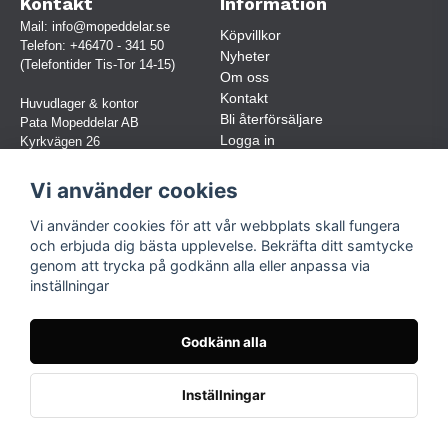
Kontakt
Information
Mail:
info@mopeddelar.se
Köpvillkor
Telefon:
+46470 - 341 50
Nyheter
(Telefontider Tis-Tor 14-15)
Om oss
Kontakt
Huvudlager & kontor
Bli återförsäljare
Pata Mopeddelar AB
Logga in
Kyrkvägen 26
362 58 LINNERYD
(OBS. Endast förbokade besök)
Vi använder cookies
Org.nr:
559030-5248
Vi använder cookies för att vår webbplats skall fungera
Jur. namn: Pata Mopeddelar AB
och erbjuda dig bästa upplevelse. Bekräfta ditt samtycke
genom att trycka på godkänn alla eller anpassa via
inställningar
Följ oss
Facebook
Godkänn alla
Instagram
TikTok
Inställningar