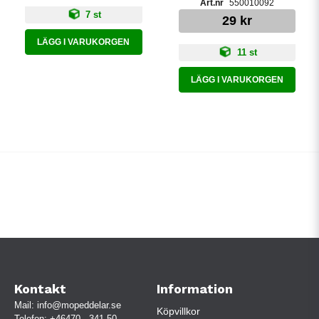
550010092
7 st
29 kr
LÄGG I VARUKORGEN
11 st
LÄGG I VARUKORGEN
Kontakt
Information
Mail:
info@mopeddelar.se
Köpvillkor
Telefon:
+46470 - 341 50