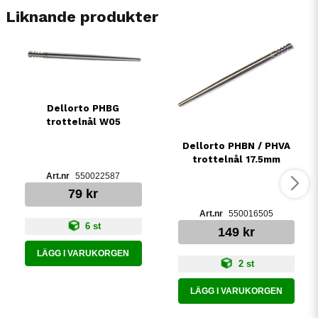
Liknande produkter
Dellorto PHBG
trottelnål W05
Dellorto PHBN / PHVA
trottelnål 17.5mm
550022587
79 kr
550016505
6 st
149 kr
LÄGG I VARUKORGEN
2 st
LÄGG I VARUKORGEN