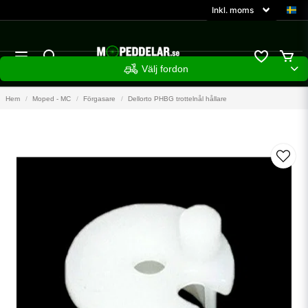
Välj fordon
Hem
Moped - MC
Förgasare
Dellorto PHBG trottelnål hållare