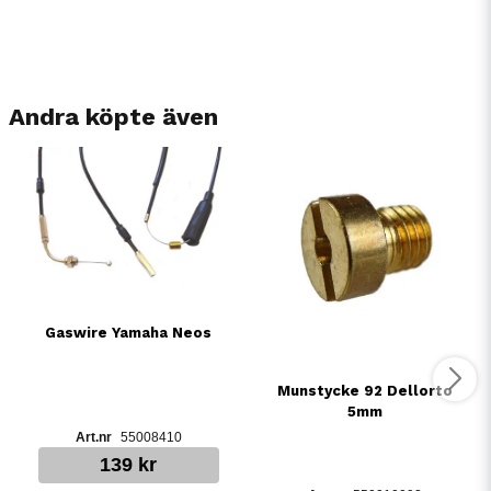
Andra köpte även
Gaswire Yamaha Neos
Munstycke 92 Dellorto
5mm
55008410
139 kr