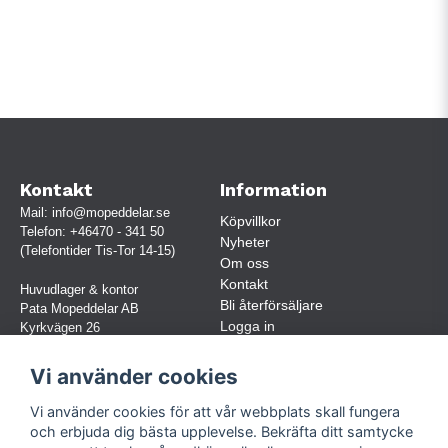
Kontakt
Information
Mail:
info@mopeddelar.se
Köpvillkor
Telefon:
+46470 - 341 50
Nyheter
(Telefontider Tis-Tor 14-15)
Om oss
Kontakt
Huvudlager & kontor
Bli återförsäljare
Pata Mopeddelar AB
Logga in
Kyrkvägen 26
362 58 LINNERYD
(OBS. Endast förbokade besök)
Vi använder cookies
Org.nr:
559030-5248
Vi använder cookies för att vår webbplats skall fungera
Jur. namn: Pata Mopeddelar AB
och erbjuda dig bästa upplevelse. Bekräfta ditt samtycke