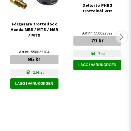
Dellorto PHBG
trottelnål W12
Förgasare trottellock
Honda MB5 / MT5 / NSR
550022592
/ MTX
79 kr
550033104
7 st
95 kr
LÄGG I VARUKORGEN
134 st
LÄGG I VARUKORGEN