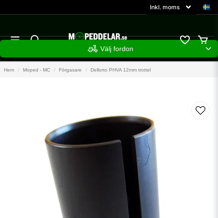
Välj fordon
Hem
Moped - MC
Förgasare
Dellorto PHVA 12mm trottel