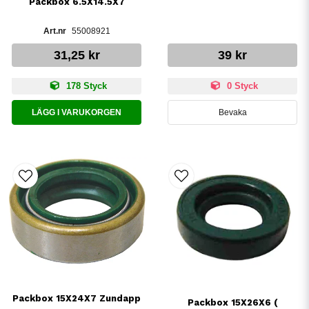
Packbox 6.5X14.5X7
55008921
31,25 kr
39 kr
178 Styck
0 Styck
LÄGG I VARUKORGEN
Bevaka
Packbox 15X24X7 Zundapp
Packbox 15X26X6 (