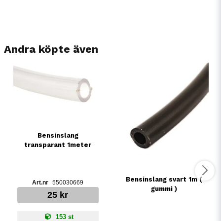
Andra köpte även
Bensinslang
transparant 1meter
Bensinslang svart 1m (
550030669
gummi )
25 kr
153 st