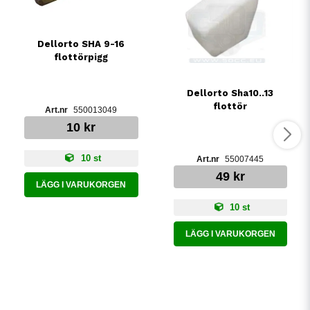
Dellorto SHA 9-16
flottörpigg
Dellorto Sha10..13
flottör
550013049
10 kr
10 st
55007445
49 kr
LÄGG I VARUKORGEN
10 st
LÄGG I VARUKORGEN