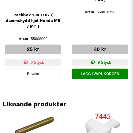
550018790
Packbox 23X37X7 (
dammskydd hjul Honda MB
/ MT )
55008002
25 kr
40 kr
0 Styck
9 Styck
Bevaka
LÄGG I VARUKORGEN
Liknande produkter