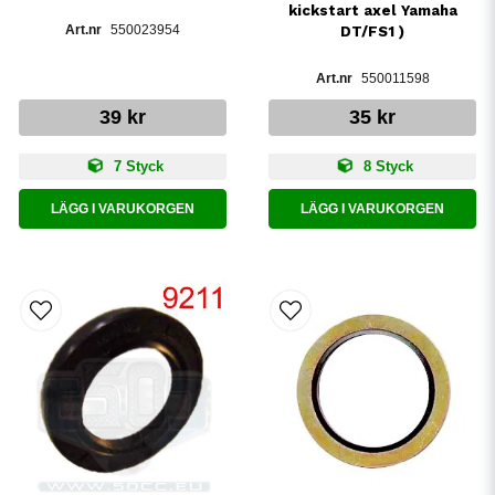
kickstart axel Yamaha
550023954
DT/FS1 )
550011598
39 kr
35 kr
7 Styck
8 Styck
LÄGG I VARUKORGEN
LÄGG I VARUKORGEN