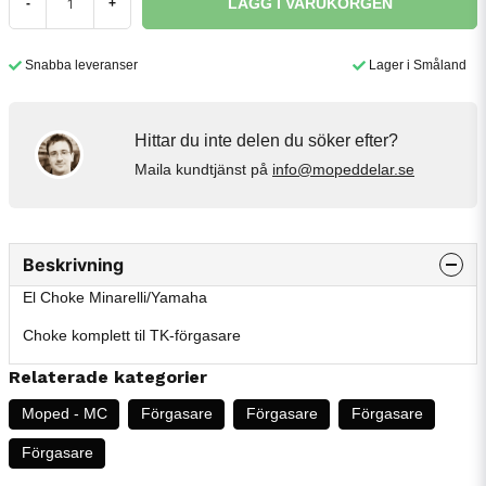
LÄGG I VARUKORGEN
-
+
Snabba leveranser
Lager i Småland
Hittar du inte delen du söker efter?
Maila kundtjänst på
info@mopeddelar.se
Beskrivning
El Choke Minarelli/Yamaha
Choke komplett til TK-förgasare
Relaterade kategorier
Moped - MC
Förgasare
Förgasare
Förgasare
Förgasare