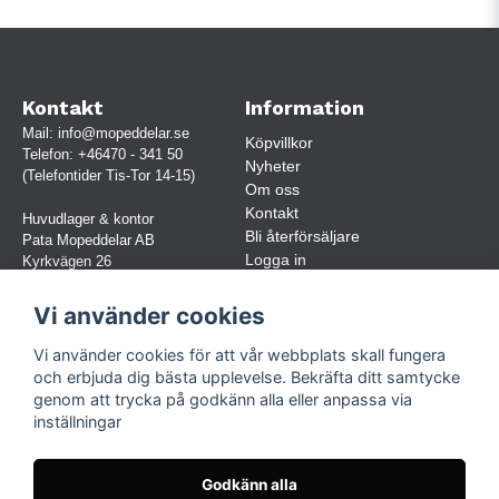
Kontakt
Information
Mail:
info@mopeddelar.se
Köpvillkor
Telefon:
+46470 - 341 50
Nyheter
(Telefontider Tis-Tor 14-15)
Om oss
Kontakt
Huvudlager & kontor
Bli återförsäljare
Pata Mopeddelar AB
Logga in
Kyrkvägen 26
362 58 LINNERYD
(OBS. Endast förbokade besök)
Vi använder cookies
Org.nr:
559030-5248
Vi använder cookies för att vår webbplats skall fungera
Jur. namn: Pata Mopeddelar AB
och erbjuda dig bästa upplevelse. Bekräfta ditt samtycke
genom att trycka på godkänn alla eller anpassa via
inställningar
Följ oss
Facebook
Godkänn alla
Instagram