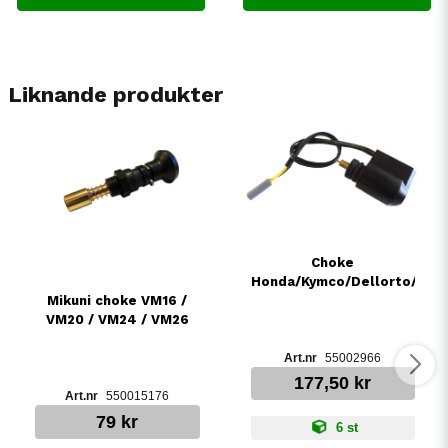
Liknande produkter
Choke
Honda/Kymco/Dellorto/Etc.
Mikuni choke VM16 /
VM20 / VM24 / VM26
55002966
177,50 kr
550015176
79 kr
6 st