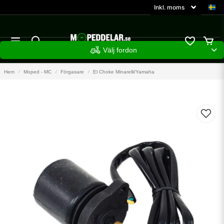
Välj fordon
Hem
Moped - MC
Förgasare
El Choke Minarelli/Yamaha