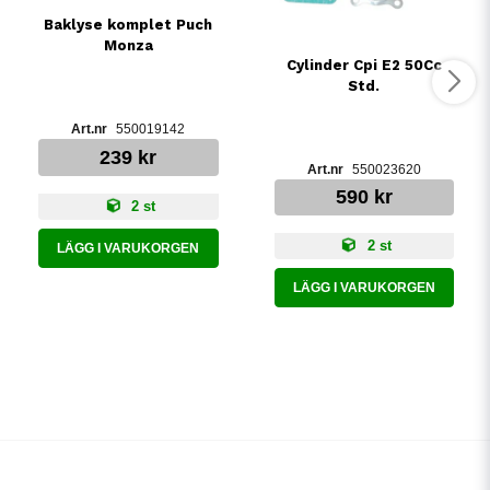
Baklyse komplet Puch
Monza
Cylinder Cpi E2 50Cc
Std.
550019142
239 kr
550023620
590 kr
2 st
2 st
LÄGG I VARUKORGEN
LÄGG I VARUKORGEN