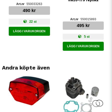
VM20-179 replika
550033263
490 kr
550015893
22 st
495 kr
LÄGG I VARUKORGEN
5 st
LÄGG I VARUKORGEN
Andra köpte även