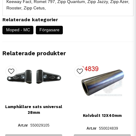
Keeway Fact, Romet 797, Zipp Quantum, Zipp Jazzy, Zipp Azer,
Rooster, Zipp Cetus,
Relaterade kategorier
Moped - MC
Förgasare
Relaterade produkter
Lamphållare sats universal
28mm
Kolvbult 12X40mm
550029105
550024839