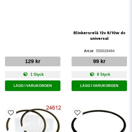
Blinkersrelä 12v 8/10w dc
universal
550028484
129 kr
99 kr
1 Styck
8 Styck
LÄGG I VARUKORGEN
LÄGG I VARUKORGEN