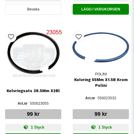
Bevaka
LÄGG I VARUKORGEN
POLINI
Kolvring 55Mm X1.5B Krom
Polini
Kolvringsats 38.5Mm X2Bl
550023532
550023055
99 kr
99 kr
1 Styck
1 Styck