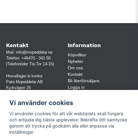
Kontakt
Information
Mail:
info@mopeddelar.se
Köpvillkor
Telefon:
+46470 - 341 50
Nyheter
(Telefontider Tis-Tor 14-15)
Om oss
Kontakt
Huvudlager & kontor
Bli återförsäljare
Pata Mopeddelar AB
Logga in
Kyrkvägen 26
362 58 LINNERYD
(OBS. Endast förbokade besök)
Vi använder cookies
Org.nr:
559030-5248
Vi använder cookies för att vår webbplats skall fungera
Jur. namn: Pata Mopeddelar AB
och erbjuda dig bästa upplevelse. Bekräfta ditt samtycke
genom att trycka på godkänn alla eller anpassa via
inställningar
Följ oss