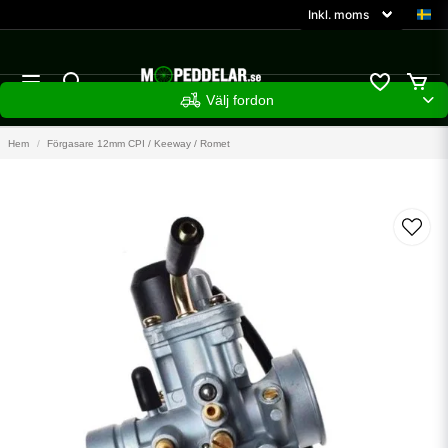
Välj fordon
Hem
Förgasare 12mm CPI / Keeway / Romet