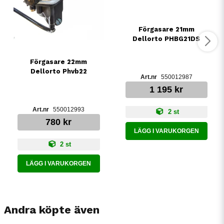
Förgasare 21mm
Dellorto PHBG21DS
Förgasare 22mm
Dellorto Phvb22
550012987
1 195 kr
550012993
2 st
780 kr
LÄGG I VARUKORGEN
2 st
LÄGG I VARUKORGEN
Andra köpte även