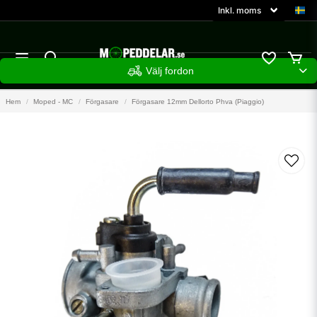
Välj fordon
Hem
Moped - MC
Förgasare
Förgasare 12mm Dellorto Phva (Piaggio)