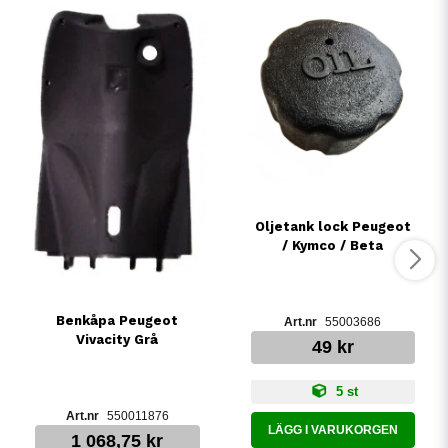
Oljetank lock Peugeot
/ Kymco / Beta
Benkåpa Peugeot
55003686
Vivacity Grå
49 kr
5 st
550011876
LÄGG I VARUKORGEN
1 068,75 kr