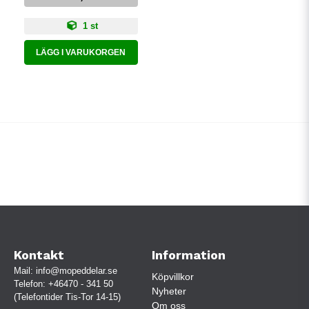
1 st
LÄGG I VARUKORGEN
Kontakt
Information
Mail:
info@mopeddelar.se
Köpvillkor
Telefon:
+46470 - 341 50
Nyheter
(Telefontider Tis-Tor 14-15)
Om oss