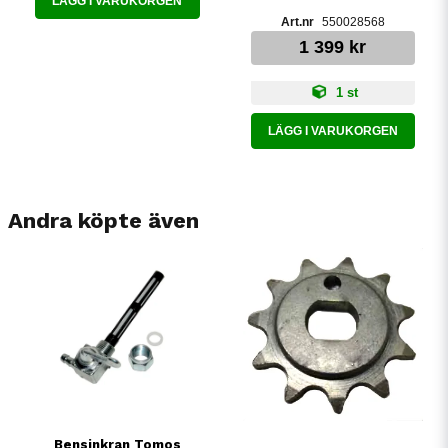
LÄGG I VARUKORGEN
550028568
1 399 kr
1 st
LÄGG I VARUKORGEN
Andra köpte även
Bensinkran Tomos