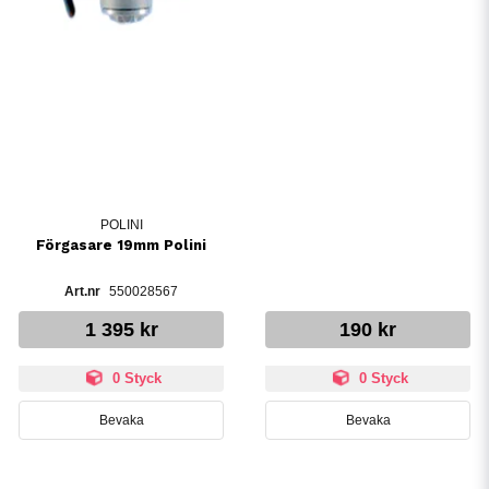
POLINI
Förgasare 19mm Polini
550028567
1 395 kr
190 kr
0 Styck
0 Styck
Bevaka
Bevaka