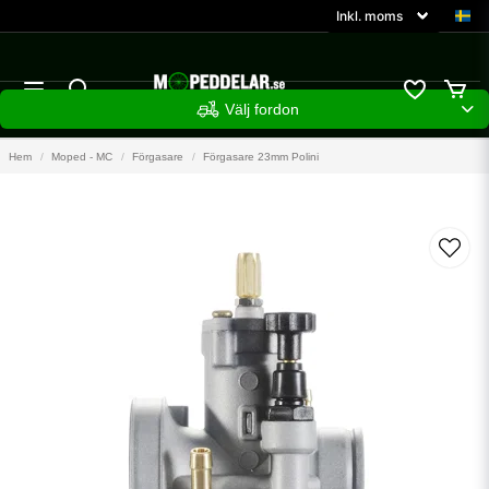
Välj fordon
Hem
Moped - MC
Förgasare
Förgasare 23mm Polini