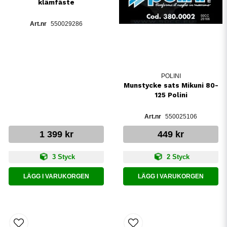
klämfäste
550029286
POLINI
Munstycke sats Mikuni 80-
125 Polini
550025106
1 399 kr
449 kr
3 Styck
2 Styck
LÄGG I VARUKORGEN
LÄGG I VARUKORGEN