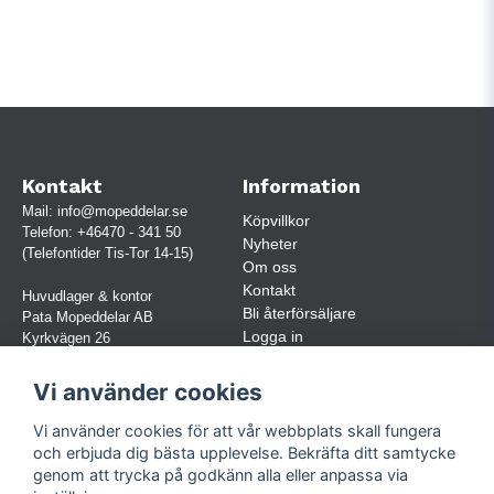
Kontakt
Information
Mail:
info@mopeddelar.se
Köpvillkor
Telefon:
+46470 - 341 50
Nyheter
(Telefontider Tis-Tor 14-15)
Om oss
Kontakt
Huvudlager & kontor
Bli återförsäljare
Pata Mopeddelar AB
Logga in
Kyrkvägen 26
362 58 LINNERYD
(OBS. Endast förbokade besök)
Vi använder cookies
Org.nr:
559030-5248
Vi använder cookies för att vår webbplats skall fungera
Jur. namn: Pata Mopeddelar AB
och erbjuda dig bästa upplevelse. Bekräfta ditt samtycke
genom att trycka på godkänn alla eller anpassa via