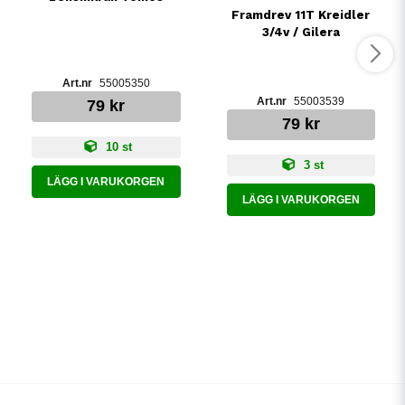
Framdrev 11T Kreidler
3/4v / Gilera
55005350
55003539
79 kr
79 kr
10 st
3 st
LÄGG I VARUKORGEN
LÄGG I VARUKORGEN