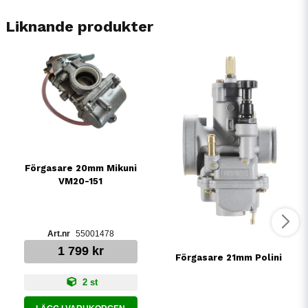
Liknande produkter
Förgasare 20mm Mikuni
VM20-151
55001478
1 799 kr
Förgasare 21mm Polini
2 st