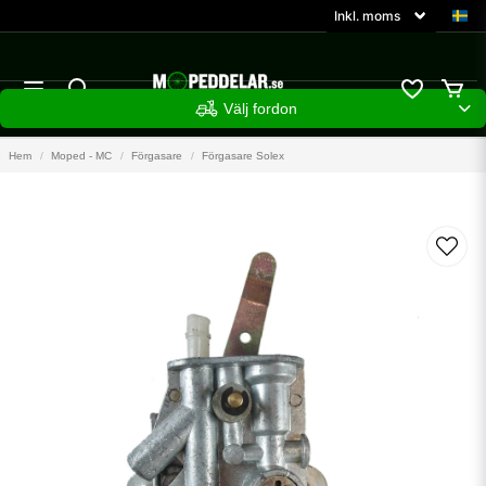
Välj fordon
Hem
Moped - MC
Förgasare
Förgasare Solex