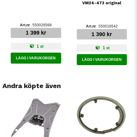
VM24-473 original
550028568
550018542
1 399 kr
1 390 kr
1 st
1 st
LÄGG I VARUKORGEN
LÄGG I VARUKORGEN
Andra köpte även