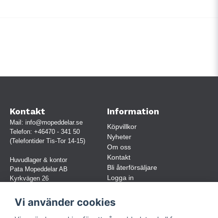
Kontakt
Information
Mail:
info@mopeddelar.se
Köpvillkor
Telefon:
+46470 - 341 50
Nyheter
(Telefontider Tis-Tor 14-15)
Om oss
Kontakt
Huvudlager & kontor
Bli återförsäljare
Pata Mopeddelar AB
Logga in
Kyrkvägen 26
362 58 LINNERYD
(OBS. Endast förbokade besök)
Vi använder cookies
Org.nr:
559030-5248