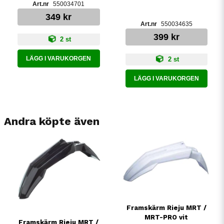
550034701
349 kr
550034635
399 kr
2 st
LÄGG I VARUKORGEN
2 st
LÄGG I VARUKORGEN
Andra köpte även
Framskärm Rieju MRT /
MRT-PRO vit
Framskärm Rieju MRT /