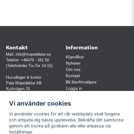
Kontakt
Information
Mail:
info@mopeddelar.se
Köpvillkor
Telefon:
+46470 - 341 50
Nyheter
(Telefontider Tis-Tor 14-15)
Om oss
Kontakt
Huvudlager & kontor
Bli återförsäljare
Pata Mopeddelar AB
Logga in
Kyrkvägen 26
362 58 LINNERYD
(OBS. Endast förbokade besök)
Vi använder cookies
Org.nr:
559030-5248
Vi använder cookies för att vår webbplats skall fungera
Jur. namn: Pata Mopeddelar AB
och erbjuda dig bästa upplevelse. Bekräfta ditt samtycke
genom att trycka på godkänn alla eller anpassa via
inställningar