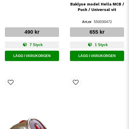
Baklyse model Hella MCB /
Puch / Universal vit
550030472
490 kr
655 kr
7 Styck
1 Styck
LÄGG I VARUKORGEN
LÄGG I VARUKORGEN