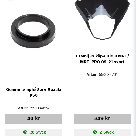
Framljus kåpa Rieju MRT/
MRT-PRO 09-21 svart
550034701
Gummi lamphållare Suzuki
K50
550034854
40 kr
349 kr
38 Styck
2 Styck