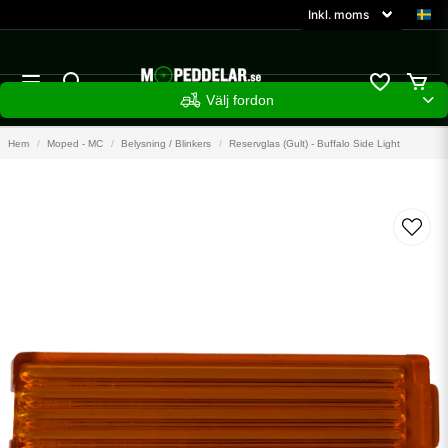
Välj fordon
Hem
Moped - MC
Belysning / Blinkers
Reservglas (Gult) - Buffalo Side Light