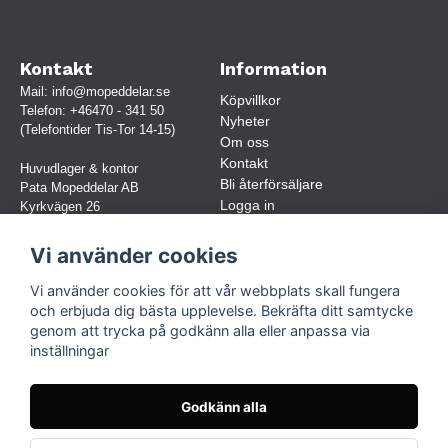
Kontakt
Information
Mail:
info@mopeddelar.se
Köpvillkor
Telefon:
+46470 - 341 50
Nyheter
(Telefontider Tis-Tor 14-15)
Om oss
Kontakt
Huvudlager & kontor
Bli återförsäljare
Pata Mopeddelar AB
Logga in
Kyrkvägen 26
362 58 LINNERYD
(OBS. Endast förbokade besök)
Vi använder cookies
Org.nr:
559030-5248
Vi använder cookies för att vår webbplats skall fungera
Jur. namn: Pata Mopeddelar AB
och erbjuda dig bästa upplevelse. Bekräfta ditt samtycke
genom att trycka på godkänn alla eller anpassa via
inställningar
Följ oss
Facebook
Godkänn alla
Instagram
TikTok