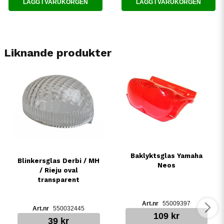
LÄGG I VARUKORGEN
LÄGG I VARUKORGEN
Liknande produkter
Baklyktsglas Yamaha
Blinkersglas Derbi / MH
Neos
/ Rieju oval
transparent
55009397
550032445
109 kr
39 kr