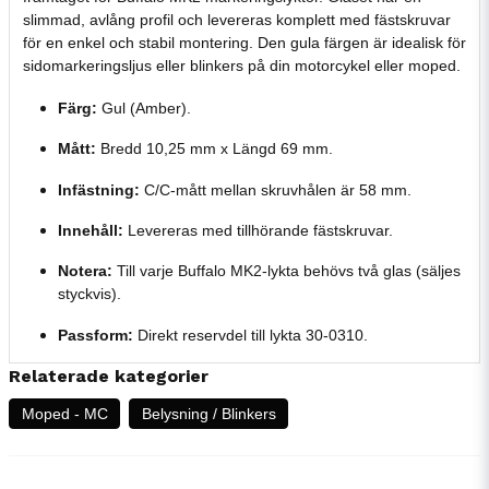
slimmad, avlång profil och levereras komplett med fästskruvar
för en enkel och stabil montering. Den gula färgen är idealisk för
sidomarkeringsljus eller blinkers på din motorcykel eller moped.
Färg:
Gul (Amber).
Mått:
Bredd 10,25 mm x Längd 69 mm.
Infästning:
C/C-mått mellan skruvhålen är 58 mm.
Innehåll:
Levereras med tillhörande fästskruvar.
Notera:
Till varje Buffalo MK2-lykta behövs två glas (säljes
styckvis).
Passform:
Direkt reservdel till lykta 30-0310.
Relaterade kategorier
Moped - MC
Belysning / Blinkers