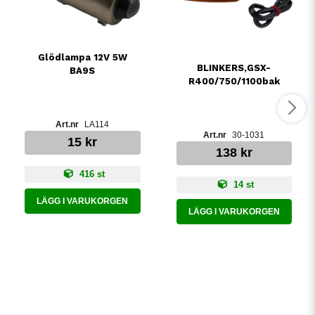
Glödlampa 12V 5W
BLINKERS,GSX-
BA9S
R400/750/1100bak
LA114
30-1031
15 kr
138 kr
416 st
14 st
LÄGG I VARUKORGEN
LÄGG I VARUKORGEN