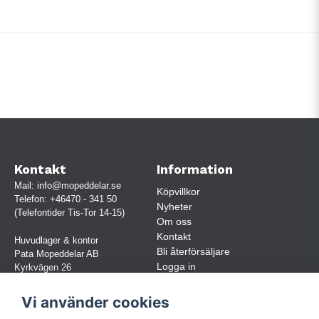
Kontakt
Information
Mail:
info@mopeddelar.se
Köpvillkor
Telefon:
+46470 - 341 50
Nyheter
(Telefontider Tis-Tor 14-15)
Om oss
Kontakt
Huvudlager & kontor
Bli återförsäljare
Pata Mopeddelar AB
Logga in
Kyrkvägen 26
362 58 LINNERYD
(OBS. Endast förbokade besök)
Vi använder cookies