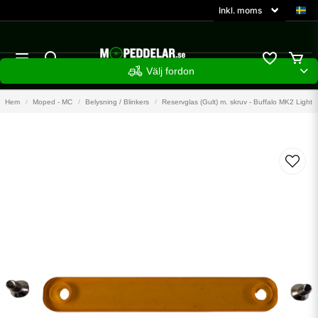
Välj fordon
Hem
Moped - MC
Belysning / Blinkers
Reservglas (Gult) m. skruv - Buffalo MK2 Light