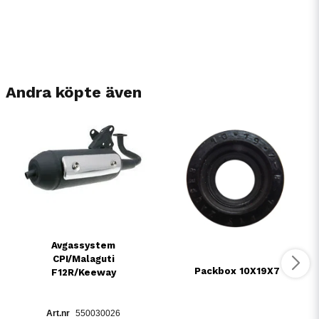
Andra köpte även
Avgassystem
CPI/Malaguti
Packbox 10X19X7
F12R/Keeway
550030026