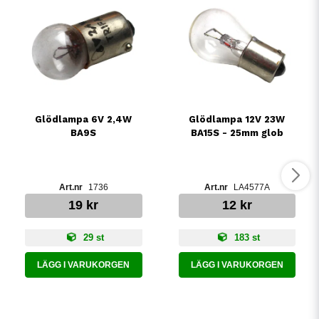
Glödlampa 6V 2,4W
Glödlampa 12V 23W
BA9S
BA15S - 25mm glob
1736
LA4577A
19 kr
12 kr
29 st
183 st
LÄGG I VARUKORGEN
LÄGG I VARUKORGEN