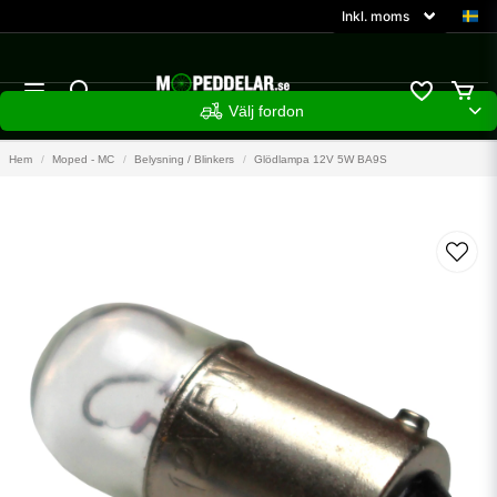
Välj fordon
Hem
Moped - MC
Belysning / Blinkers
Glödlampa 12V 5W BA9S