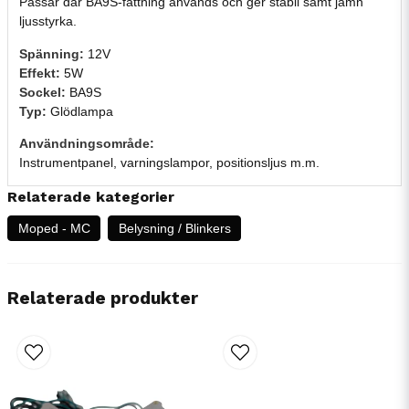
Passar där BA9S-fattning används och ger stabil samt jämn
ljusstyrka.
Spänning:
12V
Effekt:
5W
Sockel:
BA9S
Typ:
Glödlampa
Användningsområde:
Instrumentpanel, varningslampor, positionsljus m.m.
Relaterade kategorier
Moped - MC
Belysning / Blinkers
Relaterade produkter