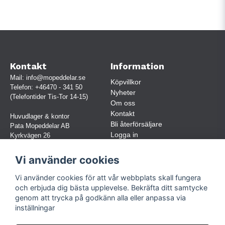
Kontakt
Information
Mail:
info@mopeddelar.se
Köpvillkor
Telefon:
+46470 - 341 50
Nyheter
(Telefontider Tis-Tor 14-15)
Om oss
Kontakt
Huvudlager & kontor
Bli återförsäljare
Pata Mopeddelar AB
Logga in
Kyrkvägen 26
362 58 LINNERYD
(OBS. Endast förbokade besök)
Vi använder cookies
Org.nr:
559030-5248
Vi använder cookies för att vår webbplats skall fungera
Jur. namn: Pata Mopeddelar AB
och erbjuda dig bästa upplevelse. Bekräfta ditt samtycke
genom att trycka på godkänn alla eller anpassa via
inställningar
Följ oss