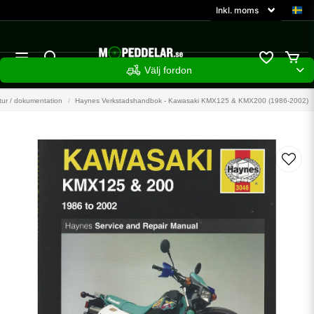
Välj fordon
atur / dokumentation
Haynes Verkstadshandbok - Kawasaki KMX125 & KMX200 (1986-2002)