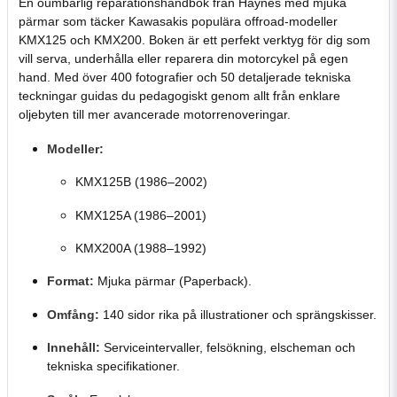
En oumbärlig reparationshandbok från Haynes med mjuka
pärmar som täcker Kawasakis populära offroad-modeller
KMX125 och KMX200. Boken är ett perfekt verktyg för dig som
vill serva, underhålla eller reparera din motorcykel på egen
hand. Med över 400 fotografier och 50 detaljerade tekniska
teckningar guidas du pedagogiskt genom allt från enklare
oljebyten till mer avancerade motorrenoveringar.
Modeller:
KMX125B (1986–2002)
KMX125A (1986–2001)
KMX200A (1988–1992)
Format:
Mjuka pärmar (Paperback).
Omfång:
140 sidor rika på illustrationer och sprängskisser.
Innehåll:
Serviceintervaller, felsökning, elscheman och
tekniska specifikationer.