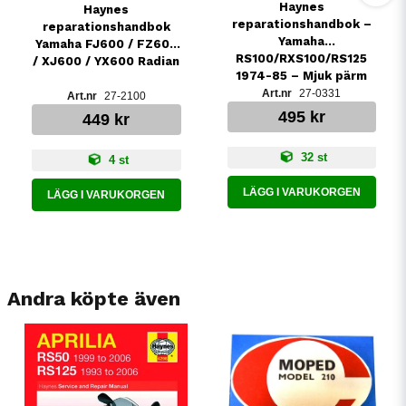
Haynes
Haynes
reparationshandbok –
reparationshandbok
Yamaha
Yamaha FJ600 / FZ600
RS100/RXS100/RS125
/ XJ600 / YX600 Radian
1974-85 – Mjuk pärm
27-0331
27-2100
495 kr
449 kr
32 st
4 st
LÄGG I VARUKORGEN
LÄGG I VARUKORGEN
Andra köpte även