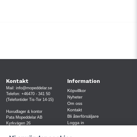
Kontakt
Information
Mail:
info@mopeddelar.se
Köpvillkor
Telefon:
+46470 - 341 50
Nyheter
(Telefontider Tis-Tor 14-15)
Om oss
Kontakt
Huvudlager & kontor
Bli återförsäljare
Pata Mopeddelar AB
Logga in
Kyrkvägen 26
362 58 LINNERYD
(OBS. Endast förbokade besök)