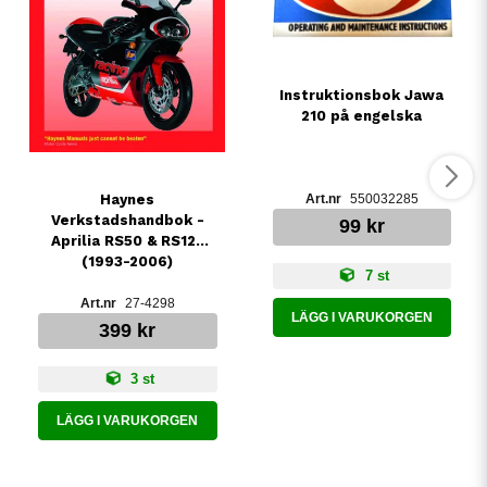
Instruktionsbok Jawa
210 på engelska
Haynes
550032285
Verkstadshandbok -
99 kr
Aprilia RS50 & RS125
(1993-2006)
7 st
27-4298
LÄGG I VARUKORGEN
399 kr
3 st
LÄGG I VARUKORGEN