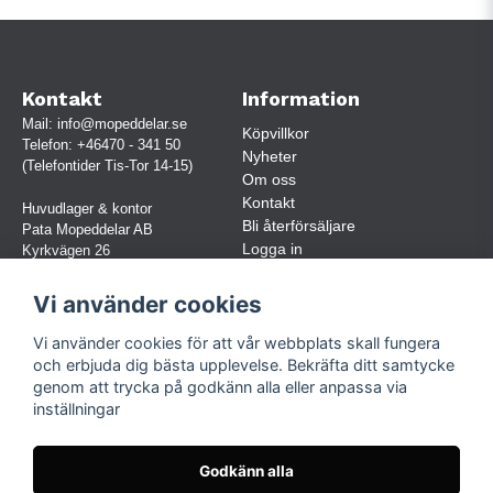
Kontakt
Information
Mail:
info@mopeddelar.se
Köpvillkor
Telefon:
+46470 - 341 50
Nyheter
(Telefontider Tis-Tor 14-15)
Om oss
Kontakt
Huvudlager & kontor
Bli återförsäljare
Pata Mopeddelar AB
Logga in
Kyrkvägen 26
362 58 LINNERYD
(OBS. Endast förbokade besök)
Vi använder cookies
Org.nr:
559030-5248
Vi använder cookies för att vår webbplats skall fungera
Jur. namn: Pata Mopeddelar AB
och erbjuda dig bästa upplevelse. Bekräfta ditt samtycke
genom att trycka på godkänn alla eller anpassa via
inställningar
Följ oss
Facebook
Godkänn alla
Instagram