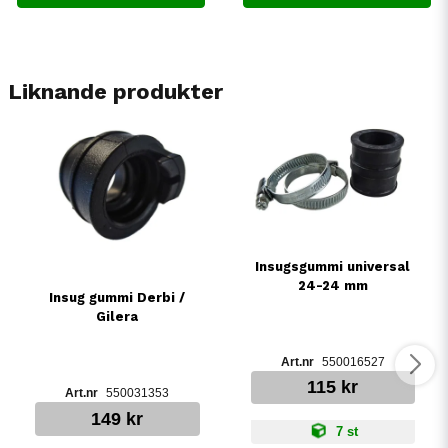
Liknande produkter
Insugsgummi universal
24-24 mm
Insug gummi Derbi /
Gilera
550016527
115 kr
550031353
149 kr
7 st