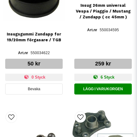
Insug 26mm universal
Vespa / Piaggio / Mustang
/ Zundapp ( cc 45mm )
550034595
Insugsgummi Zundapp for
19/20mm förgasare / TGB
550034622
50 kr
259 kr
0 Styck
6 Styck
Bevaka
LÄGG I VARUKORGEN