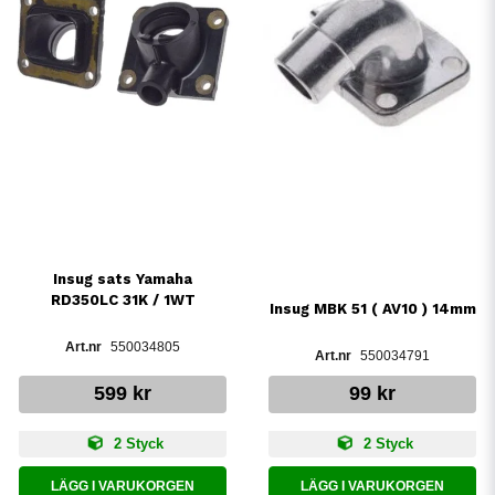
Insug sats Yamaha
RD350LC 31K / 1WT
Insug MBK 51 ( AV10 ) 14mm
550034805
550034791
599 kr
99 kr
2 Styck
2 Styck
LÄGG I VARUKORGEN
LÄGG I VARUKORGEN