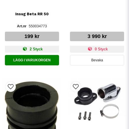
Insug Beta RR 50
550034773
199 kr
3 990 kr
2 Styck
0 Styck
LÄGG I VARUKORGEN
Bevaka