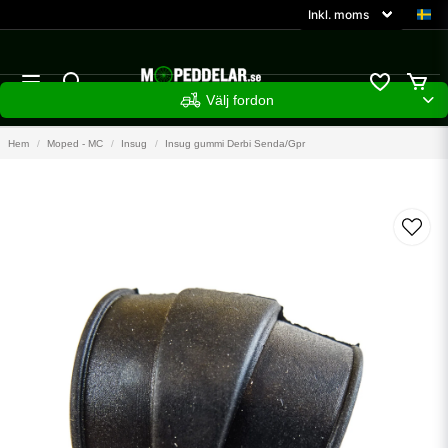
Välj fordon
Hem
Moped - MC
Insug
Insug gummi Derbi Senda/Gpr