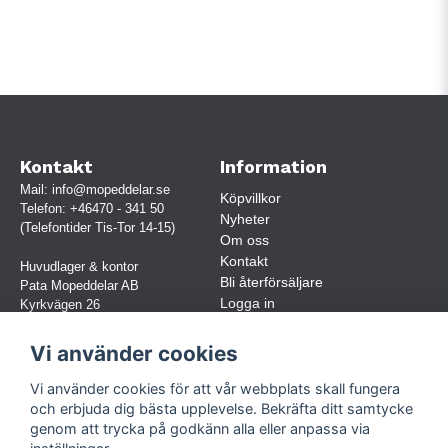
Kontakt
Information
Mail:
info@mopeddelar.se
Köpvillkor
Telefon:
+46470 - 341 50
Nyheter
(Telefontider Tis-Tor 14-15)
Om oss
Kontakt
Huvudlager & kontor
Bli återförsäljare
Pata Mopeddelar AB
Logga in
Kyrkvägen 26
362 58 LINNERYD
(OBS. Endast förbokade besök)
Vi använder cookies
Org.nr:
559030-5248
Vi använder cookies för att vår webbplats skall fungera
Jur. namn: Pata Mopeddelar AB
och erbjuda dig bästa upplevelse. Bekräfta ditt samtycke
genom att trycka på godkänn alla eller anpassa via