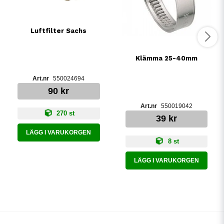
Luftfilter Sachs
Klämma 25-40mm
550024694
90 kr
550019042
270 st
39 kr
LÄGG I VARUKORGEN
8 st
LÄGG I VARUKORGEN