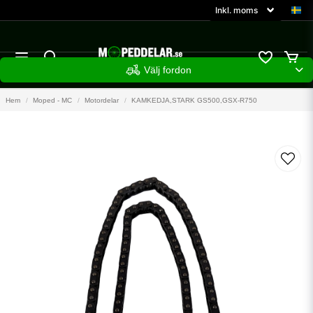
Välj fordon
Hem
Moped - MC
Motordelar
KAMKEDJA,STARK GS500,GSX-R750