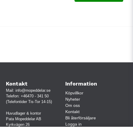
Kontakt
Information
Mail:
info@mopeddelar.se
Köpvillkor
Telefon:
+46470 - 341 50
Nyheter
(Telefontider Tis-Tor 14-15)
Om oss
Kontakt
Huvudlager & kontor
Bli återförsäljare
Pata Mopeddelar AB
Logga in
Kyrkvägen 26
362 58 LINNERYD