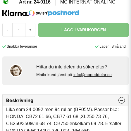
24-0116
MC INTERNATIONAL INC
LÄGG I VARUKORGEN
-
+
Snabba leveranser
Lager i Småland
Hittar du inte delen du söker efter?
Maila kundtjänst på
info@mopeddelar.se
Beskrivning
Lika som 24-0092 men 94 rullar. (BF05M). Passar bl.a:
HONDA: CB72 61-66, CB77 61-68 ,XL250 73-76,
CB250/350twin 68-74, CB750 enkelkam 69-78. Ersätter
HONDA OEM: 14401-286-003. (BF05M).