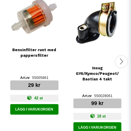
Bensinfilter runt med
pappersfilter
Insug
GY6/Kymco/Peugeot/
55005861
Baotian 4 takt
29 kr
550028061
42 st
99 kr
LÄGG I VARUKORGEN
18 st
LÄGG I VARUKORGEN