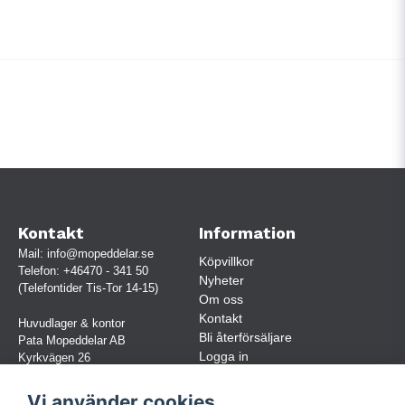
Kontakt
Information
Mail:
info@mopeddelar.se
Köpvillkor
Telefon:
+46470 - 341 50
Nyheter
(Telefontider Tis-Tor 14-15)
Om oss
Kontakt
Huvudlager & kontor
Bli återförsäljare
Pata Mopeddelar AB
Logga in
Kyrkvägen 26
362 58 LINNERYD
(OBS. Endast förbokade besök)
Vi använder cookies