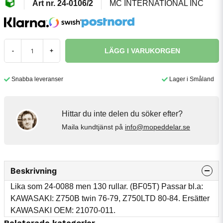
24-0106/2
MC INTERNATIONAL INC
LÄGG I VARUKORGEN
-
+
Snabba leveranser
Lager i Småland
Hittar du inte delen du söker efter?
Maila kundtjänst på
info@mopeddelar.se
Beskrivning
Lika som 24-0088 men 130 rullar. (BF05T) Passar bl.a:
KAWASAKI: Z750B twin 76-79, Z750LTD 80-84. Ersätter
KAWASAKI OEM: 21070-011.
Relaterade kategorier