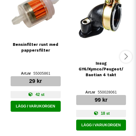
Bensinfilter runt med
pappersfilter
Insug
GY6/Kymco/Peugeot/
55005861
Baotian 4 takt
29 kr
550028061
42 st
99 kr
LÄGG I VARUKORGEN
18 st
LÄGG I VARUKORGEN