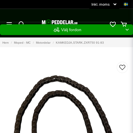
Välj fordon
Hem
Moped - MC
Motordelar
KAMKEDJA,STARK.ZXR750 91-93