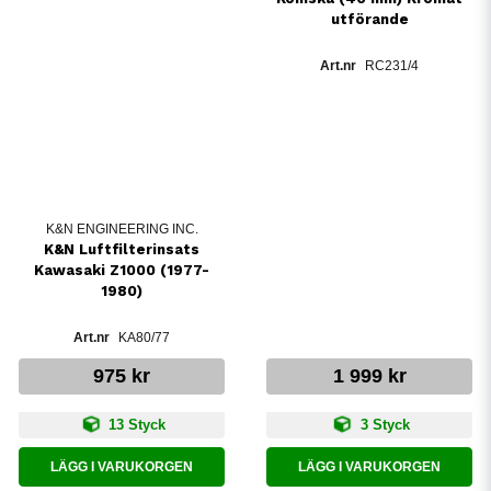
utförande
RC231/4
K&N ENGINEERING INC.
K&N Luftfilterinsats
Kawasaki Z1000 (1977-
1980)
KA80/77
975 kr
1 999 kr
13 Styck
3 Styck
LÄGG I VARUKORGEN
LÄGG I VARUKORGEN