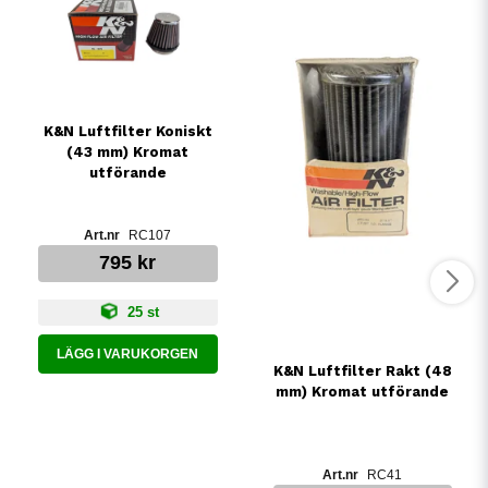
K&N Luftfilter Koniskt
(43 mm) Kromat
utförande
RC107
795 kr
25 st
LÄGG I VARUKORGEN
K&N Luftfilter Rakt (48
mm) Kromat utförande
RC41