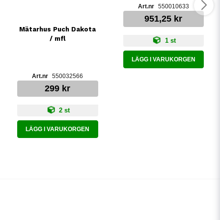
550010633
951,25 kr
Mätarhus Puch Dakota
/ mfl
1 st
LÄGG I VARUKORGEN
550032566
299 kr
2 st
LÄGG I VARUKORGEN