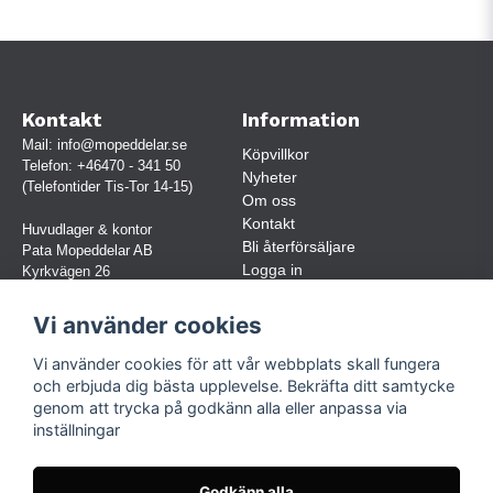
Kontakt
Information
Mail:
info@mopeddelar.se
Köpvillkor
Telefon:
+46470 - 341 50
Nyheter
(Telefontider Tis-Tor 14-15)
Om oss
Kontakt
Huvudlager & kontor
Bli återförsäljare
Pata Mopeddelar AB
Logga in
Kyrkvägen 26
362 58 LINNERYD
(OBS. Endast förbokade besök)
Vi använder cookies
Org.nr:
559030-5248
Vi använder cookies för att vår webbplats skall fungera
Jur. namn: Pata Mopeddelar AB
och erbjuda dig bästa upplevelse. Bekräfta ditt samtycke
genom att trycka på godkänn alla eller anpassa via
inställningar
Följ oss
Facebook
Godkänn alla