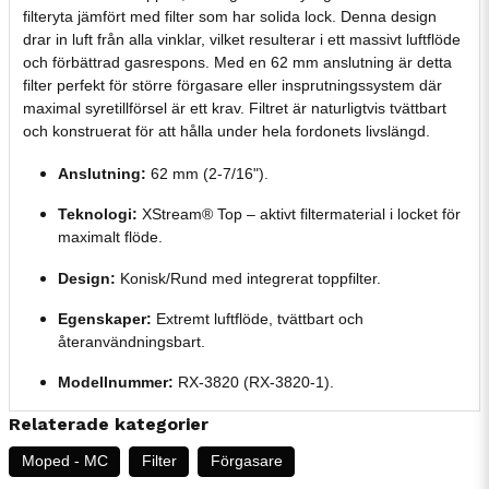
filteryta jämfört med filter som har solida lock. Denna design
drar in luft från alla vinklar, vilket resulterar i ett massivt luftflöde
och förbättrad gasrespons. Med en 62 mm anslutning är detta
filter perfekt för större förgasare eller insprutningssystem där
maximal syretillförsel är ett krav. Filtret är naturligtvis tvättbart
och konstruerat för att hålla under hela fordonets livslängd.
Anslutning:
62 mm (2-7/16").
Teknologi:
XStream® Top – aktivt filtermaterial i locket för
maximalt flöde.
Design:
Konisk/Rund med integrerat toppfilter.
Egenskaper:
Extremt luftflöde, tvättbart och
återanvändningsbart.
Modellnummer:
RX-3820 (RX-3820-1).
Relaterade kategorier
Moped - MC
Filter
Förgasare