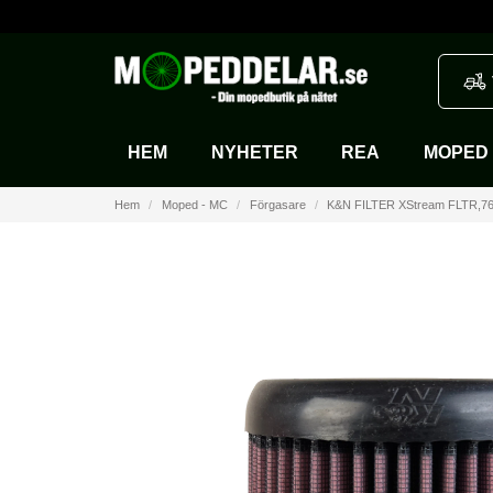
HEM
NYHETER
REA
MOPED 
Hem
Moped - MC
Förgasare
K&N FILTER XStream FLTR,