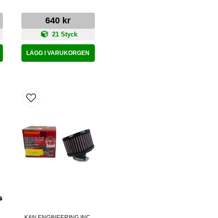
640 kr
21 Styck
LÄGG I VARUKORGEN
s
K&N ENGINEERING INC.