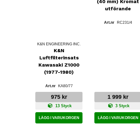
(40 mm) Kromat
utförande
RC231/4
K&N ENGINEERING INC.
K&N
Luftfilterinsats
Kawasaki Z1000
(1977-1980)
KA80/77
975 kr
1 999 kr
13 Styck
3 Styck
LÄGG I VARUKORGEN
LÄGG I VARUKORGEN