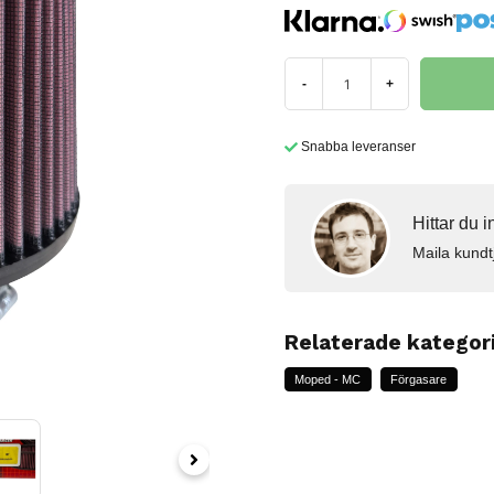
-
+
Snabba leveranser
Hittar du 
Maila kundt
Relaterade kategor
Moped - MC
Förgasare