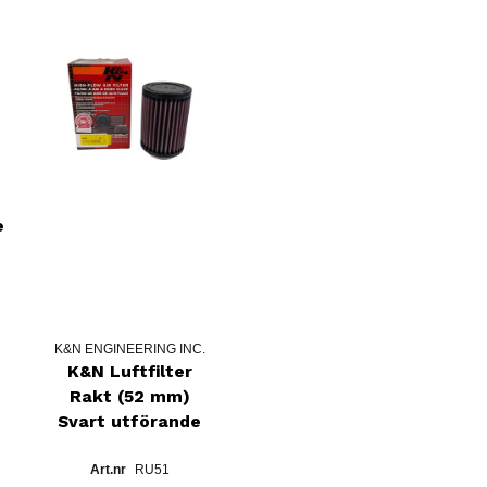
e
K&N ENGINEERING INC.
K&N Luftfilter
Rakt (52 mm)
Svart utförande
RU51