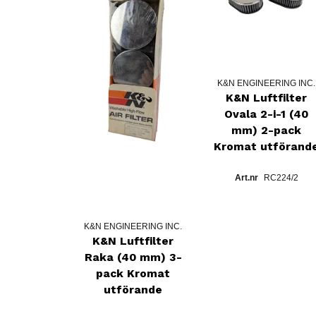
K&N ENGINEERING INC.
K&N Luftfilter
Ovala 2-i-1 (40
mm) 2-pack
Kromat utförand
RC224/2
K&N ENGINEERING INC.
K&N Luftfilter
Raka (40 mm) 3-
pack Kromat
utförande