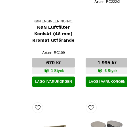
RC222/2
K&N ENGINEERING INC.
K&N Luftfilter
Koniskt (48 mm)
Kromat utförande
RC109
670 kr
1 995 kr
1 Styck
6 Styck
LÄGG I VARUKORGEN
LÄGG I VARUKORGEN