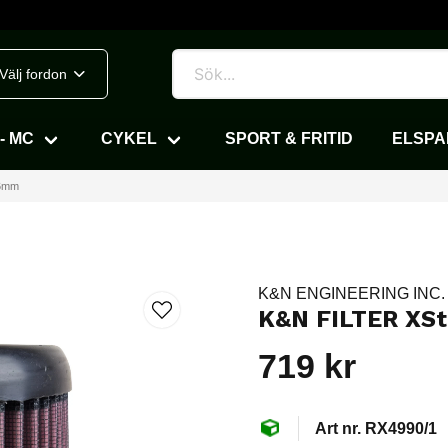
Välj fordon
- MC
CYKEL
SPORT & FRITID
ELSP
76mm
K&N ENGINEERING INC.
K&N FILTER XS
719 kr
RX4990/1