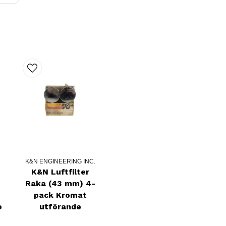
K&N ENGINEERING INC.
K&N Luftfilter
Raka (43 mm) 4-
pack Kromat
e
utförande