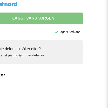
LÄGG I VARUKORGEN
Lager i Småland
inte delen du söker efter?
jänst på
info@mopeddelar.se
ier