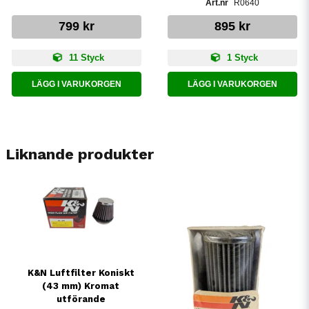
R0640
799 kr
895 kr
11 Styck
1 Styck
LÄGG I VARUKORGEN
LÄGG I VARUKORGEN
Liknande produkter
K&N Luftfilter Koniskt
(43 mm) Kromat
utförande