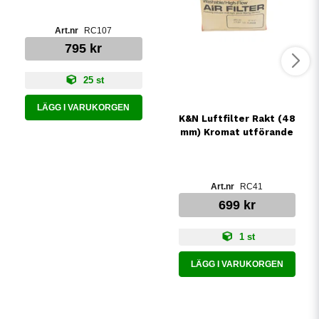
RC107
795 kr
25 st
LÄGG I VARUKORGEN
K&N Luftfilter Rakt (48
mm) Kromat utförande
RC41
699 kr
1 st
LÄGG I VARUKORGEN