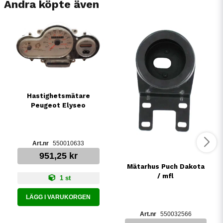
Andra köpte även
Hastighetsmätare
Peugeot Elyseo
550010633
951,25 kr
Mätarhus Puch Dakota
/ mfl
1 st
LÄGG I VARUKORGEN
550032566