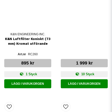
K&N ENGINEERING INC.
K&N Luftfilter Koniskt (73
mm) Kromat utförande
RC260
895 kr
1 999 kr
1 Styck
10 Styck
LÄGG I VARUKORGEN
LÄGG I VARUKORGEN