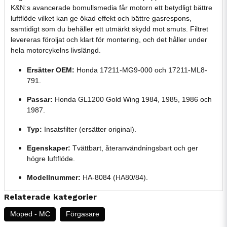
K&N:s avancerade bomullsmedia får motorn ett betydligt bättre
luftflöde vilket kan ge ökad effekt och bättre gasrespons,
samtidigt som du behåller ett utmärkt skydd mot smuts. Filtret
levereras föroljat och klart för montering, och det håller under
hela motorcykelns livslängd.
Ersätter OEM:
Honda 17211-MG9-000 och 17211-ML8-
791.
Passar:
Honda GL1200 Gold Wing 1984, 1985, 1986 och
1987.
Typ:
Insatsfilter (ersätter original).
Egenskaper:
Tvättbart, återanvändningsbart och ger
högre luftflöde.
Modellnummer:
HA-8084 (HA80/84).
Relaterade kategorier
Moped - MC
Förgasare