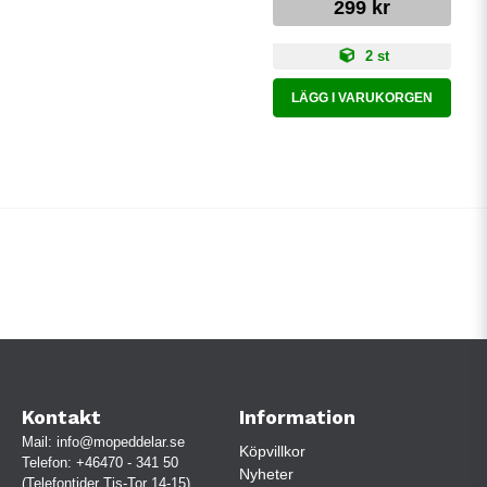
299 kr
2 st
LÄGG I VARUKORGEN
Kontakt
Information
Mail:
info@mopeddelar.se
Köpvillkor
Telefon:
+46470 - 341 50
Nyheter
(Telefontider Tis-Tor 14-15)