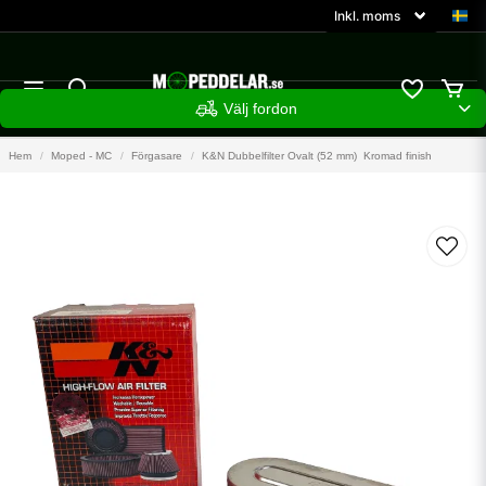
Välj fordon
Hem
Moped - MC
Förgasare
K&N Dubbelfilter Ovalt (52 mm)  Kromad finish