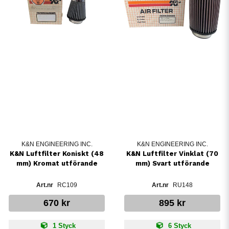
K&N ENGINEERING INC.
K&N ENGINEERING INC.
K&N Luftfilter Koniskt (48
K&N Luftfilter Vinklat (70
mm) Kromat utförande
mm) Svart utförande
RC109
RU148
670 kr
895 kr
1 Styck
6 Styck