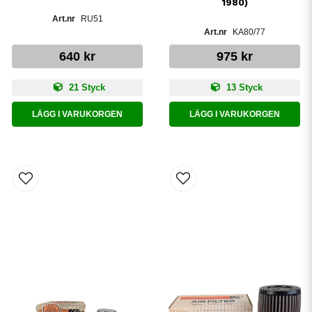
1980)
RU51
KA80/77
640 kr
975 kr
21 Styck
13 Styck
LÄGG I VARUKORGEN
LÄGG I VARUKORGEN