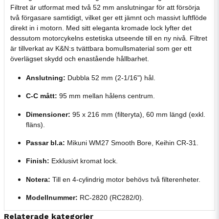
Filtret är utformat med två 52 mm anslutningar för att försörja
två förgasare samtidigt, vilket ger ett jämnt och massivt luftflöde
direkt in i motorn. Med sitt eleganta kromade lock lyfter det
dessutom motorcykelns estetiska utseende till en ny nivå. Filtret
är tillverkat av K&N:s tvättbara bomullsmaterial som ger ett
överlägset skydd och enastående hållbarhet.
Anslutning:
Dubbla 52 mm (2-1/16") hål.
C-C mått:
95 mm mellan hålens centrum.
Dimensioner:
95 x 216 mm (filteryta), 60 mm längd (exkl.
fläns).
Passar bl.a:
Mikuni WM27 Smooth Bore, Keihin CR-31.
Finish:
Exklusivt kromat lock.
Notera:
Till en 4-cylindrig motor behövs två filterenheter.
Modellnummer:
RC-2820 (RC282/0).
Relaterade kategorier