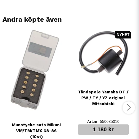
Andra köpte även
NYHET
Tändspole Yamaha DT /
PW / TY / YZ original
Mitsubishi
550035310
Munstycke sats Mikuni
1 180 kr
VM/TM/TMX 68-86
(10st)