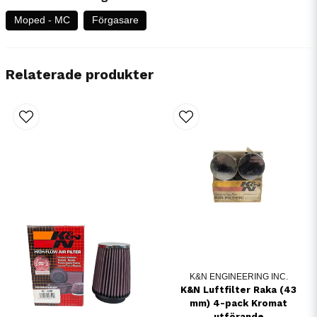
Moped - MC
Förgasare
Relaterade produkter
K&N ENGINEERING INC.
K&N Luftfilter Raka (43
mm) 4-pack Kromat
utförande