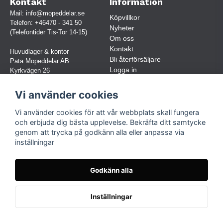
Kontakt
Information
Mail:
info@mopeddelar.se
Köpvillkor
Telefon:
+46470 - 341 50
Nyheter
(Telefontider Tis-Tor 14-15)
Om oss
Kontakt
Huvudlager & kontor
Bli återförsäljare
Pata Mopeddelar AB
Logga in
Kyrkvägen 26
362 58 LINNERYD
(OBS. Endast förbokade besök)
Vi använder cookies
Org.nr:
559030-5248
Vi använder cookies för att vår webbplats skall fungera
Jur. namn: Pata Mopeddelar AB
och erbjuda dig bästa upplevelse. Bekräfta ditt samtycke
genom att trycka på godkänn alla eller anpassa via
inställningar
Följ oss
Facebook
Godkänn alla
Instagram
TikTok
Inställningar