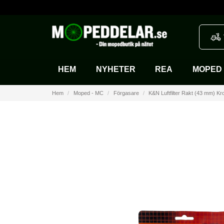
HEM
NYHETER
REA
MOPED 
Hem
Moped - MC
Förgasare
K&N Luftfilter Rakt (43 mm) Kr