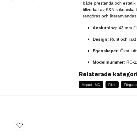
både prestanda och estetik p
tillverkat av K&N:s ikoniska
rengöras och återanvändas 
Anslutning:
43 mm (1-
Design:
Runt och rakt
Egenskaper:
Ökat luft
Modellnummer:
RC-11
Relaterade kategor
Moped - MC
Filter
Förgasa