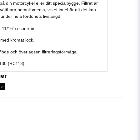
å din motorcykel eller ditt specialbygge. Filtret är
 tvättbara bomullsmedia, vilket innebär att det kan
under hela fordonets livslängd.
11/16") i centrum.
 med kromat lock.
flöde och överlägsen filtreringsförmåga.
30 (RC113).
ier
re