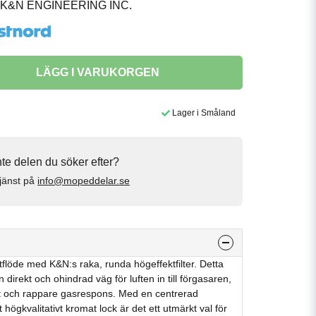
K&N ENGINEERING INC.
LÄGG I VARUKORGEN
Lager i Småland
inte delen du söker efter?
jänst på
info@mopeddelar.se
ftflöde med K&N:s raka, runda högeffektfilter. Detta
en direkt och ohindrad väg för luften in till förgasaren,
fekt och rappare gasrespons. Med en centrerad
högkvalitativt kromat lock är det ett utmärkt val för