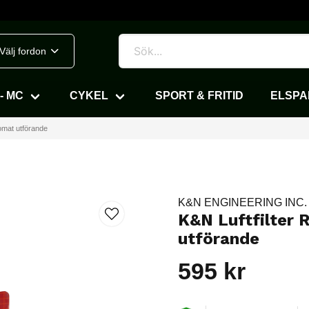
Välj fordon
- MC
CYKEL
SPORT & FRITID
ELSP
omat utförande
K&N ENGINEERING INC.
K&N Luftfilter
utförande
595 kr