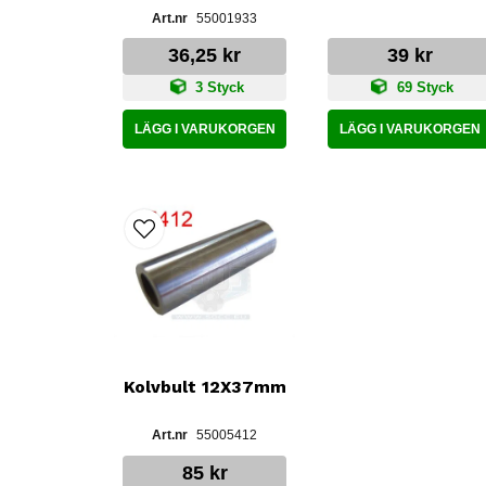
55001933
36,25 kr
39 kr
3 Styck
69 Styck
LÄGG I VARUKORGEN
LÄGG I VARUKORGEN
Kolvbult 12X37mm
55005412
85 kr