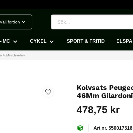
Välj fordon
- MC
CYKEL
SPORT & FRITID
ELSP
oo 46Mm Gilardoni
Kolvsats Peuge
46Mm Gilardon
478,75 kr
550017516