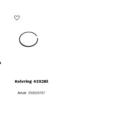
m
Kolvring 43X2Bl
550029767