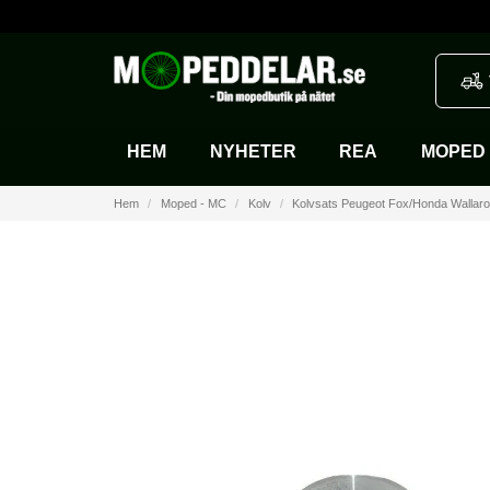
HEM
NYHETER
REA
MOPED 
Hem
Moped - MC
Kolv
Kolvsats Peugeot Fox/Honda Wallar