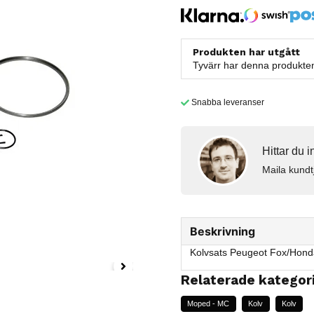
Produkten har utgått
Tyvärr har denna produkten 
Snabba leveranser
Hittar du 
Maila kundt
Beskrivning
Kolvsats Peugeot Fox/Hond
Relaterade kategor
Moped - MC
Kolv
Kolv