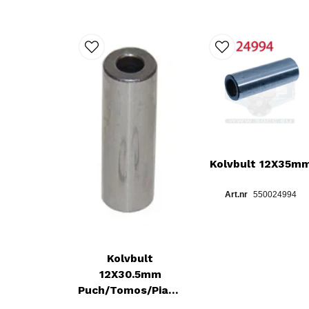
Kolvbult 12X35m
550024994
Kolvbult
12X30.5mm
Puch/Tomos/Piaggio/Zundapp