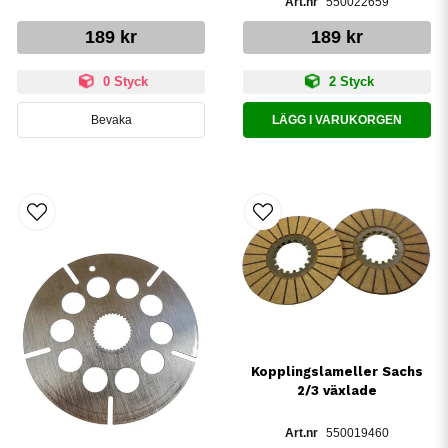
550022659
189 kr
189 kr
0 Styck
2 Styck
Bevaka
LÄGG I VARUKORGEN
Kopplingslameller Sachs
2/3 växlade
550019460