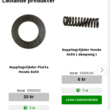
Liknande produkter
Kopplingsfjäder Honda
Ss50 ( dämpning )
Kopplingsfjäder Platta
Honda Ss50
55006156
6 kr
7 st
55005502
20 kr
LÄGG I VARUKORGEN
3 st