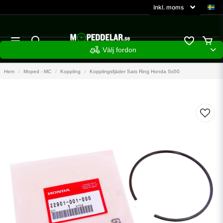
Välj fordon
Hem
Moped - MC
Koppling
Kopplingsfjäder Sats Ring Honda Ss50