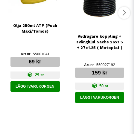
Olja 250ml ATF (Puch
Maxi/Tomos)
Avdragare koppling +
svänghjul Sachs 26x1.5
+ 27x1.25 ( Motoplat )
55001041
69 kr
550027192
159 kr
29 st
50 st
LÄGG I VARUKORGEN
LÄGG I VARUKORGEN