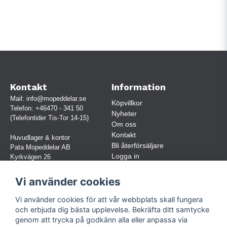
Kontakt
Information
Mail:
info@mopeddelar.se
Köpvillkor
Telefon:
+46470 - 341 50
Nyheter
(Telefontider Tis-Tor 14-15)
Om oss
Kontakt
Huvudlager & kontor
Bli återförsäljare
Pata Mopeddelar AB
Logga in
Kyrkvägen 26
362 58 LINNERYD
(OBS. Endast förbokade besök)
Vi använder cookies
Org.nr:
559030-5248
Vi använder cookies för att vår webbplats skall fungera
Jur. namn: Pata Mopeddelar AB
och erbjuda dig bästa upplevelse. Bekräfta ditt samtycke
genom att trycka på godkänn alla eller anpassa via