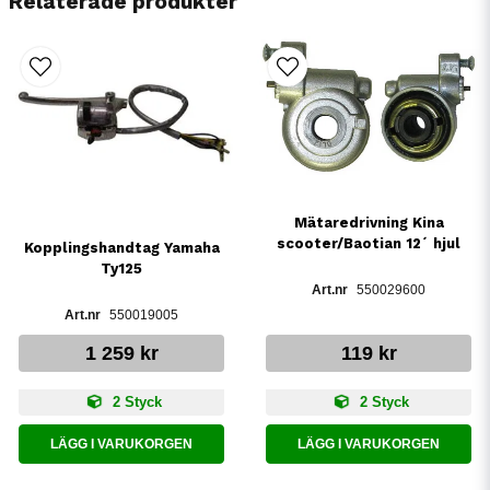
Relaterade produkter
Mätaredrivning Kina
scooter/Baotian 12´ hjul
Kopplingshandtag Yamaha
Ty125
550029600
550019005
1 259 kr
119 kr
2 Styck
2 Styck
LÄGG I VARUKORGEN
LÄGG I VARUKORGEN