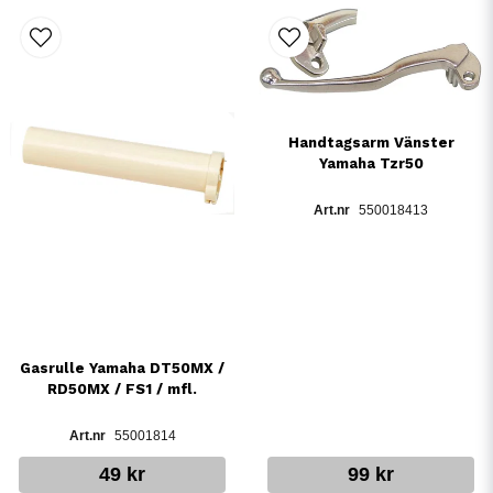
Handtagsarm Vänster
Yamaha Tzr50
550018413
Gasrulle Yamaha DT50MX /
RD50MX / FS1 / mfl.
55001814
49 kr
99 kr