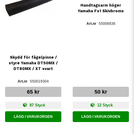
Handtagsarm höger
Yamaha Fs1 Skivbroms
55006836
Skydd för fågelpinne /
styre Yamaha DT50MX /
DT80MX / XT svart
550019304
65 kr
50 kr
87 Styck
12 Styck
LÄGG I VARUKORGEN
LÄGG I VARUKORGEN