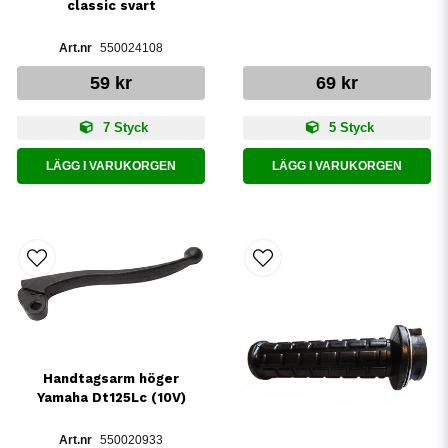
classic svart
550024108
59 kr
69 kr
7 Styck
5 Styck
LÄGG I VARUKORGEN
LÄGG I VARUKORGEN
Handtagsarm höger
Yamaha Dt125Lc (10V)
550020933