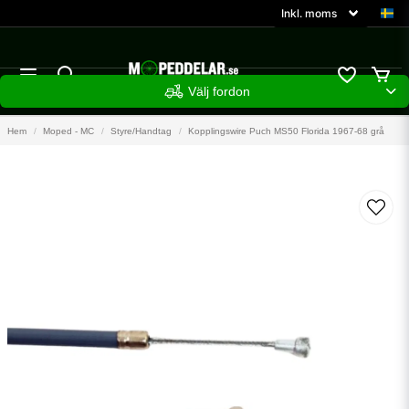
Välj fordon
Hem
Moped - MC
Styre/Handtag
Kopplingswire Puch MS50 Florida 1967-68 grå