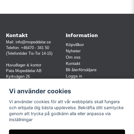
Kontakt
Information
Mail:
info@mopeddelar.se
Köpvillkor
Telefon:
+46470 - 341 50
Nyheter
(Telefontider Tis-Tor 14-15)
Om oss
Kontakt
Huvudlager & kontor
Bli återförsäljare
Pata Mopeddelar AB
Logga in
Kyrkvägen 26
362 58 LINNERYD
(OBS. Endast förbokade besök)
Vi använder cookies
Org.nr:
559030-5248
Vi använder cookies för att vår webbplats skall fungera
Jur. namn: Pata Mopeddelar AB
och erbjuda dig bästa upplevelse. Bekräfta ditt samtycke
genom att trycka på godkänn alla eller anpassa via
inställningar
Följ oss
Facebook