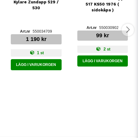
Kylare Zundapp 529 /
517 KS50 1976 (
530
sidokåpa )
550030902
550034709
99 kr
1 190 kr
2 st
1 st
LÄGG I VARUKORGEN
LÄGG I VARUKORGEN