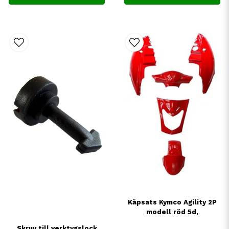
Kåpsats Kymco Agility 2P
modell röd 5d,
Skruv till verktygslock