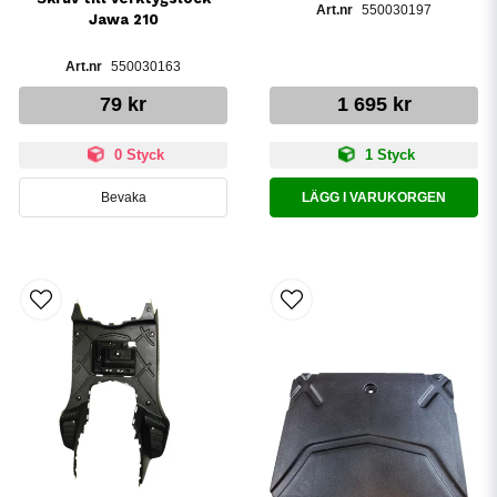
550030197
Jawa 210
550030163
79 kr
1 695 kr
0 Styck
1 Styck
Bevaka
LÄGG I VARUKORGEN