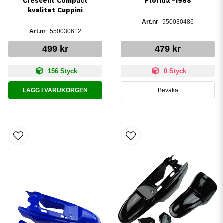
Crescent Compact
Florida -1968
kvalitet Cuppini
550030486
550030612
499 kr
479 kr
156 Styck
0 Styck
LÄGG I VARUKORGEN
Bevaka