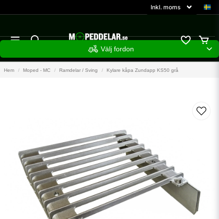
Välj fordon
Hem
Moped - MC
Ramdelar / Sving
Kylare kåpa Zundapp KS50 grå