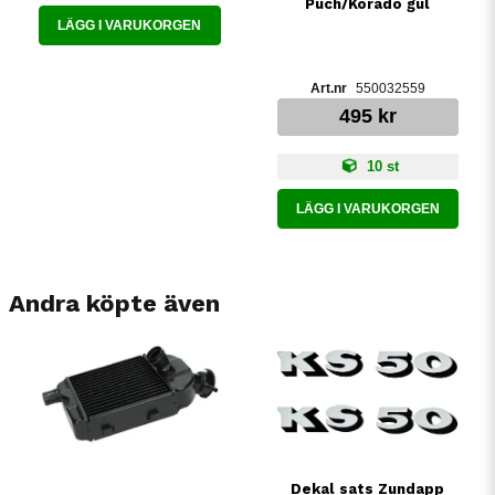
Puch/Korado gul
LÄGG I VARUKORGEN
550032559
495 kr
10 st
LÄGG I VARUKORGEN
Andra köpte även
Dekal sats Zundapp