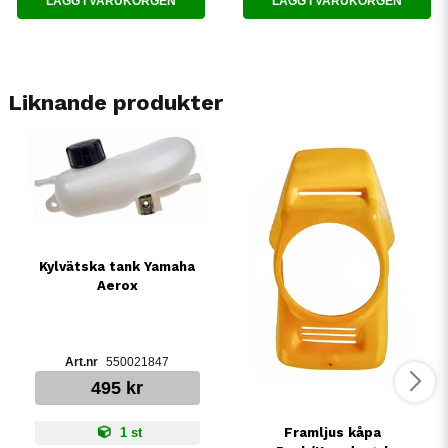
LÄGG I VARUKORGEN
LÄGG I VARUKORGEN
Liknande produkter
Kylvätska tank Yamaha
Aerox
550021847
495 kr
1 st
Framljus kåpa