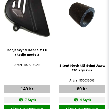
Kedjeskydd Honda MTX
(kedje model)
550016929
Silentblock till Sving Jawa
210 styckvis
550031003
149 kr
80 kr
7 Styck
4 Styck