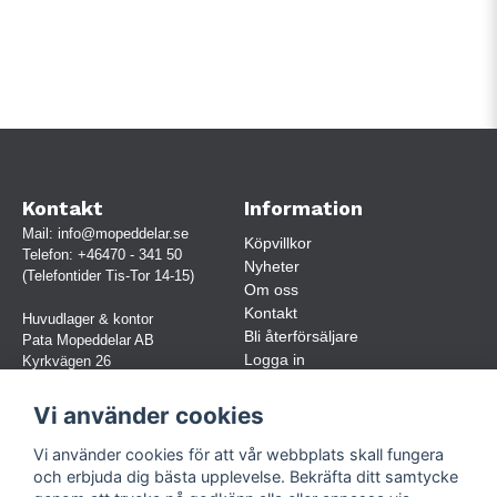
Kontakt
Information
Mail:
info@mopeddelar.se
Köpvillkor
Telefon:
+46470 - 341 50
Nyheter
(Telefontider Tis-Tor 14-15)
Om oss
Kontakt
Huvudlager & kontor
Bli återförsäljare
Pata Mopeddelar AB
Logga in
Kyrkvägen 26
362 58 LINNERYD
(OBS. Endast förbokade besök)
Vi använder cookies
Org.nr:
559030-5248
Vi använder cookies för att vår webbplats skall fungera
Jur. namn: Pata Mopeddelar AB
och erbjuda dig bästa upplevelse. Bekräfta ditt samtycke