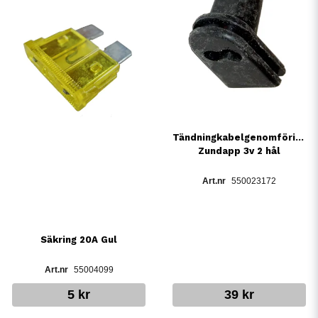
Tändningkabelgenomföring
Zundapp 3v 2 hål
550023172
Säkring 20A Gul
55004099
5 kr
39 kr