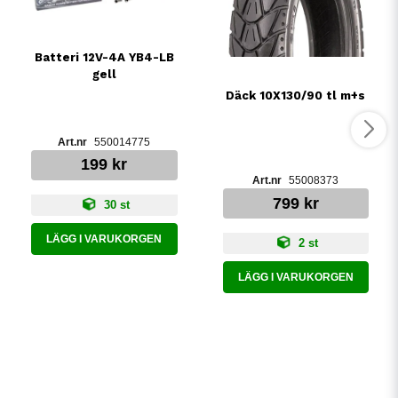
Batteri 12V-4A YB4-LB
gell
Däck 10X130/90 tl m+s
550014775
199 kr
55008373
799 kr
30 st
LÄGG I VARUKORGEN
2 st
LÄGG I VARUKORGEN