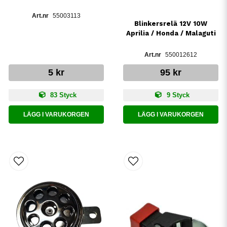
55003113
Blinkersrelä 12V 10W
Aprilia / Honda / Malaguti
550012612
5 kr
95 kr
83 Styck
9 Styck
LÄGG I VARUKORGEN
LÄGG I VARUKORGEN