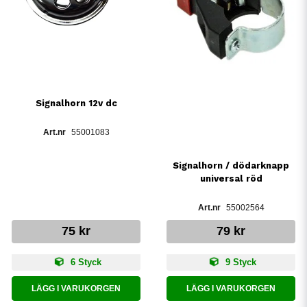
Signalhorn 12v dc
55001083
Signalhorn / dödarknapp
universal röd
55002564
75 kr
79 kr
6 Styck
9 Styck
LÄGG I VARUKORGEN
LÄGG I VARUKORGEN