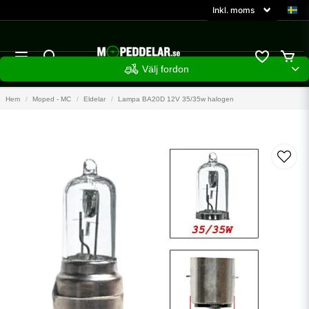
Välj fordon
Hem
Moped - MC
Eldelar
Lampa BA20D 12V 35/35w halogen