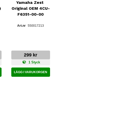
Yamaha Zest 
Original OEM 4CU-
)
F6351-00-00
550017213
299 kr
1 Styck
LÄGG I VARUKORGEN