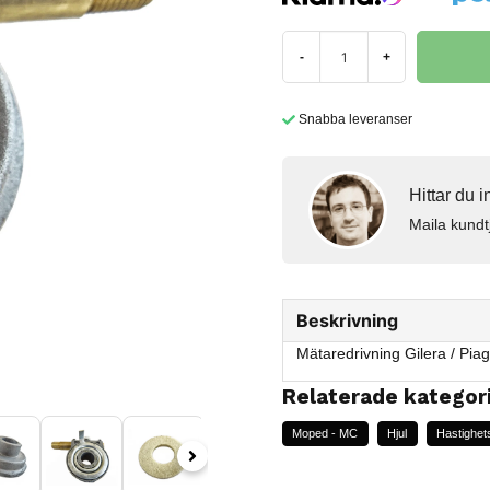
-
+
Snabba leveranser
Hittar du 
Maila kundt
Beskrivning
Mätaredrivning Gilera / Pi
Relaterade kategor
Moped - MC
Hjul
Hastighet