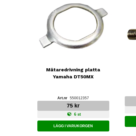
Mätaredrivning platta
Yamaha DT50MX
550012357
75 kr
6 st
LÄGG I VARUKORGEN