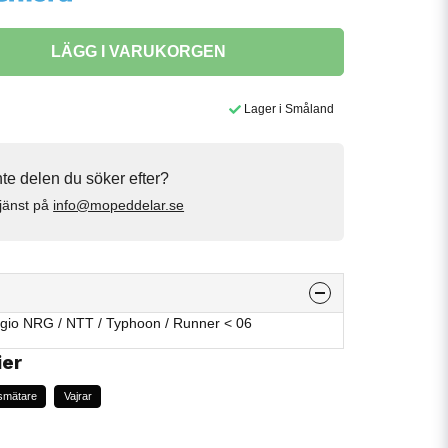
LÄGG I VARUKORGEN
Lager i Småland
inte delen du söker efter?
jänst på
info@mopeddelar.se
aggio NRG / NTT / Typhoon / Runner < 06
ier
smätare
Vajrar