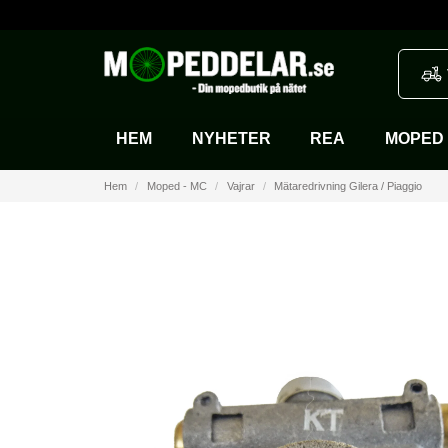
HEM
NYHETER
REA
MOPED 
Hem
Moped - MC
Vajrar
Mätaredrivning Gilera / Piaggio