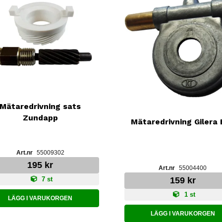
Mätaredrivning sats
Zundapp
Mätaredrivning Gilera
55009302
195 kr
55004400
159 kr
7 st
1 st
LÄGG I VARUKORGEN
LÄGG I VARUKORGEN