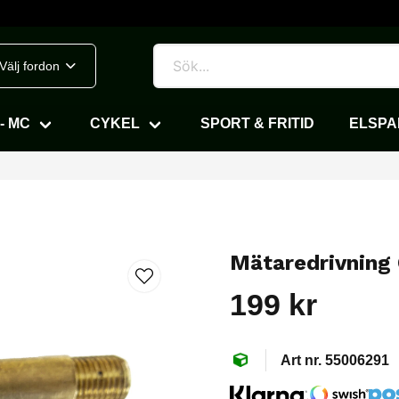
Välj fordon
- MC
CYKEL
SPORT & FRITID
ELSP
Mätaredrivning 
199 kr
55006291