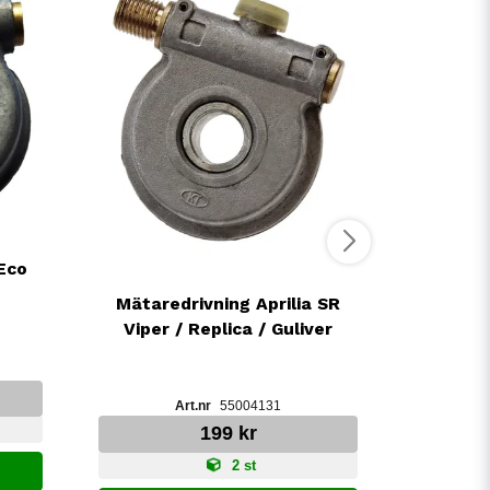
 Eco
Mätar
Mätaredrivning Aprilia SR
Viv
Viper / Replica / Guliver
55004131
199 kr
2 st