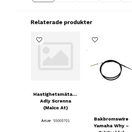
Relaterade produkter
Hastighetsmätarwire
Adly Screnna
(Maico At)
Bakbromswire
55005701
Yamaha Why –