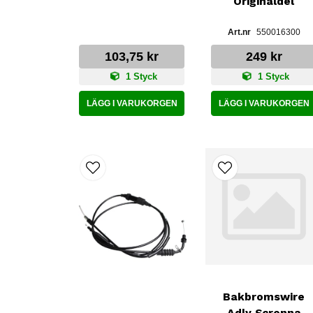
Originaldel
550016300
103,75 kr
249 kr
1 Styck
1 Styck
LÄGG I VARUKORGEN
LÄGG I VARUKORGEN
Bakbromswire
Adly Screnna