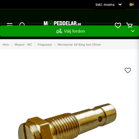
Välj fordon
Hem
Moped - MC
Förgasare
Munstycke 48 Bing fast 26mm