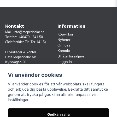
Kontakt
Information
Mail:
info@mopeddelar.se
Köpvillkor
Telefon:
+46470 - 341 50
Nyheter
(Telefontider Tis-Tor 14-15)
Om oss
Kontakt
Huvudlager & kontor
Bli återförsäljare
Pata Mopeddelar AB
Logga in
Kyrkvägen 26
362 58 LINNERYD
(OBS. Endast förbokade besök)
Vi använder cookies
Org.nr:
559030-5248
Vi använder cookies för att vår webbplats skall fungera
Jur. namn: Pata Mopeddelar AB
och erbjuda dig bästa upplevelse. Bekräfta ditt samtycke
genom att trycka på godkänn alla eller anpassa via
inställningar
Följ oss
Facebook
Godkänn alla
Instagram