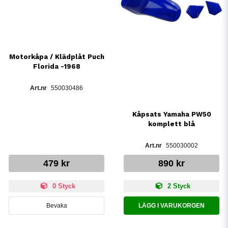
Motorkåpa / Klädplåt Puch
Florida -1968
550030486
Kåpsats Yamaha PW50
komplett blå
550030002
479 kr
890 kr
0 Styck
2 Styck
Bevaka
LÄGG I VARUKORGEN