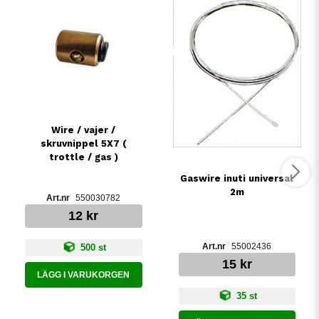
Wire / vajer /
skruvnippel 5X7 (
trottle / gas )
Gaswire inuti universal
2m
550030782
12 kr
55002436
500 st
15 kr
LÄGG I VARUKORGEN
35 st