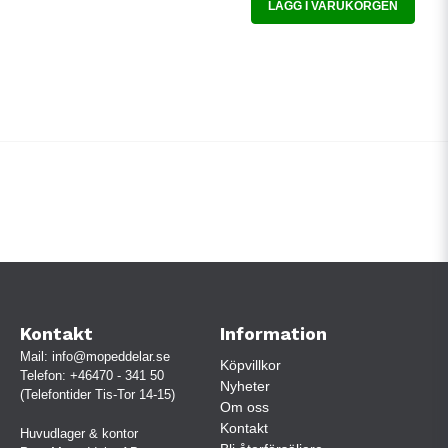
LÄGG I VARUKORGEN
Kontakt
Information
Mail:
info@mopeddelar.se
Köpvillkor
Telefon:
+46470 - 341 50
Nyheter
(Telefontider Tis-Tor 14-15)
Om oss
Kontakt
Huvudlager & kontor