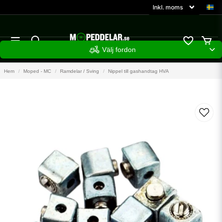
Välj fordon
Hem
Moped - MC
Ramdelar / Sving
Nippel till gashandtag HVA